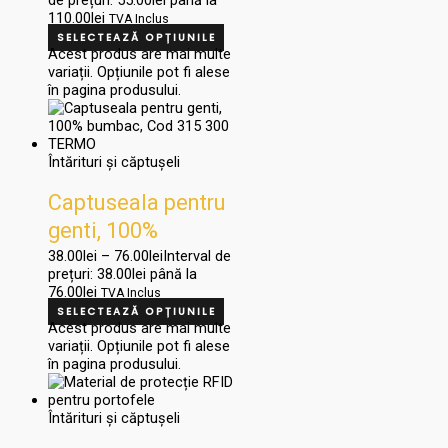
110.00lei
TVA Inclus
SELECTEAZĂ OPȚIUNILE
Acest produs are mai multe
variații. Opțiunile pot fi alese
în pagina produsului.
Întărituri și căptușeli
Captuseala pentru
genti, 100%
bumbac, Cod 315
38.00
lei
–
76.00
lei
Interval de
prețuri: 38.00lei până la
300 TERMO
76.00lei
TVA Inclus
SELECTEAZĂ OPȚIUNILE
Acest produs are mai multe
variații. Opțiunile pot fi alese
în pagina produsului.
Întărituri și căptușeli