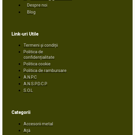
Despre noi
Blog
Link-uri Utile
Termeni și condiții
Politica de
confidențialitate
Politica cookie
Politica de rambursare
A.N.P.C
A.N.S.P.D.C.P
S.O.L
Categorii
Accesorii metal
Ață