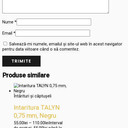
Nume
*
Email
*
Salvează-mi numele, emailul și site-ul web în acest navigator
pentru data viitoare când o să comentez.
Produse similare
Întărituri și căptușeli
Intaritura TALYN
0,75 mm, Negru
55.00
lei
–
110.00
lei
Interval
de prețuri: 55.00lei până la