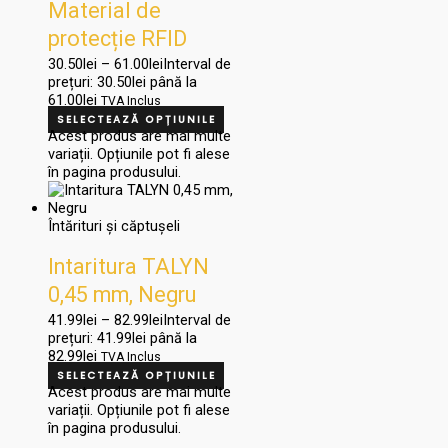
Material de
protecție RFID
pentru portofele
30.50
lei
–
61.00
lei
Interval de
prețuri: 30.50lei până la
61.00lei
TVA Inclus
SELECTEAZĂ OPȚIUNILE
Acest produs are mai multe
variații. Opțiunile pot fi alese
în pagina produsului.
Întărituri și căptușeli
Intaritura TALYN
0,45 mm, Negru
41.99
lei
–
82.99
lei
Interval de
prețuri: 41.99lei până la
82.99lei
TVA Inclus
SELECTEAZĂ OPȚIUNILE
Acest produs are mai multe
variații. Opțiunile pot fi alese
în pagina produsului.