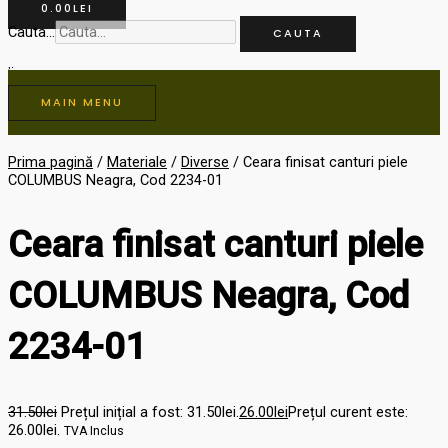
0.00
LEI
Cauta...
CAUTA
MAIN MENU
Prima pagină
/
Materiale
/
Diverse
/ Ceara finisat canturi piele
COLUMBUS Neagra, Cod 2234-01
Ceara finisat canturi piele
COLUMBUS Neagra, Cod
2234-01
31.50
lei
Prețul inițial a fost: 31.50lei.
26.00
lei
Prețul curent este:
26.00lei.
TVA Inclus