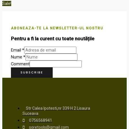
Sale!
ABONEAZA-TE LA NEWSLETTER-UL NOSTRU
Pentru a fi la curent cu toate noutățile
Email
*
Nume
*
Comment
SUBSCRIBE
Str Calea Ipotesti,nr 339 H 2 Lisaura
Suceava
0756568941
soretools@gmail.com