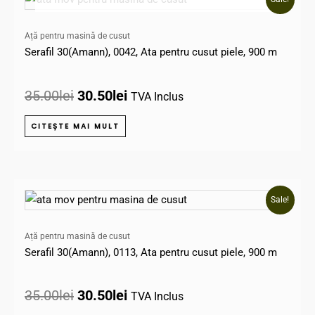
inițial
curent
a
este:
Ață pentru masină de cusut
fost:
30.50lei.
Serafil 30(Amann), 0042, Ata pentru cusut piele, 900 m
35.00lei.
35.00
lei
30.50
lei
TVA Inclus
CITEȘTE MAI MULT
Prețul
Prețul
Sale!
inițial
curent
a
este:
Ață pentru masină de cusut
fost:
30.50lei.
Serafil 30(Amann), 0113, Ata pentru cusut piele, 900 m
35.00lei.
35.00
lei
30.50
lei
TVA Inclus