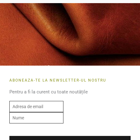
ABONEAZA-TE LA NEWSLETTER-UL NOSTRU
Pentru a fi la curent cu toate noutățile
E
m
N
a
u
i
m
l