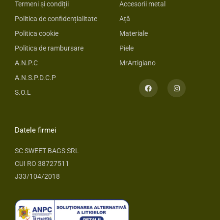
Termeni și condiții
Accesorii metal
Politica de confidențialitate
Ață
Politica cookie
Materiale
Politica de rambursare
Piele
A.N.P.C
MrArtigiano
A.N.S.P.D.C.P
F
I
a
n
S.O.L
c
s
e
t
b
a
o
g
o
r
Datele firmei
k
a
m
SC SWEET BAGS SRL
CUI RO 38727511
J33/104/2018