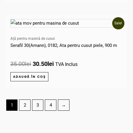
Prețul
Prețul
Sale!
inițial
curent
a
este:
Ață pentru masină de cusut
fost:
30.50lei.
Serafil 30(Amann), 0182, Ata pentru cusut piele, 900 m
35.00lei.
35.00
lei
30.50
lei
TVA Inclus
ADAUGĂ ÎN COȘ
1
2
3
4
→