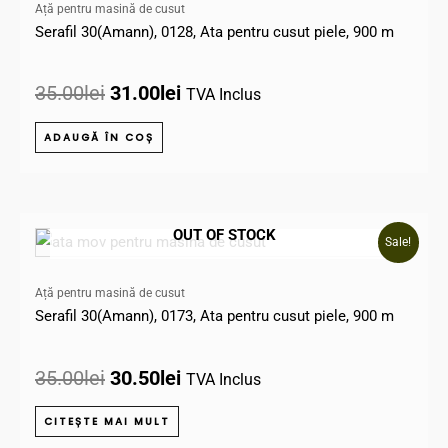
Ață pentru masină de cusut
fost:
31.00lei.
Serafil 30(Amann), 0128, Ata pentru cusut piele, 900 m
35.00lei.
35.00
lei
31.00
lei
TVA Inclus
ADAUGĂ ÎN COȘ
Prețul
Prețul
OUT OF STOCK
Sale!
inițial
curent
a
este:
Ață pentru masină de cusut
fost:
30.50lei.
Serafil 30(Amann), 0173, Ata pentru cusut piele, 900 m
35.00lei.
35.00
lei
30.50
lei
TVA Inclus
CITEȘTE MAI MULT