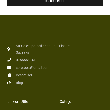
e
SUBSCRIBE
*
*
Str Calea Ipotesti,nr 339 H 2 Lisaura
Suceava
0756568941
soretools@gmail.com
Despre noi
Blog
Link-uri Utile
Categorii