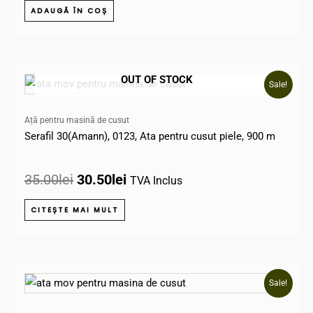
ADAUGĂ ÎN COȘ
Prețul
Prețul
OUT OF STOCK
Sale!
inițial
curent
a
este:
Ață pentru masină de cusut
fost:
30.50lei.
Serafil 30(Amann), 0123, Ata pentru cusut piele, 900 m
35.00lei.
35.00
lei
30.50
lei
TVA Inclus
CITEȘTE MAI MULT
Prețul
Prețul
Sale!
inițial
curent
a
este: