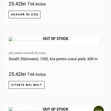
25.42
lei
TVA Inclus
ADAUGĂ ÎN COȘ
OUT OF STOCK
Ață pentru masină de cusut
Serafil 20(Amann), 1350, Ata pentru cusut piele, 600 m
25.42
lei
TVA Inclus
CITEȘTE MAI MULT
Prețul
Prețul
OUT OF STOCK
Sale!