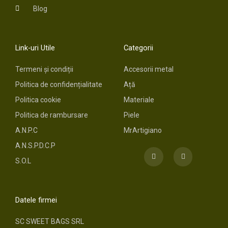
Blog
Link-uri Utile
Categorii
Termeni și condiții
Accesorii metal
Politica de confidențialitate
Ață
Politica cookie
Materiale
Politica de rambursare
Piele
A.N.P.C
MrArtigiano
A.N.S.P.D.C.P
F
I
a
n
S.O.L
c
s
e
t
b
a
o
g
o
r
Datele firmei
k
a
m
SC SWEET BAGS SRL