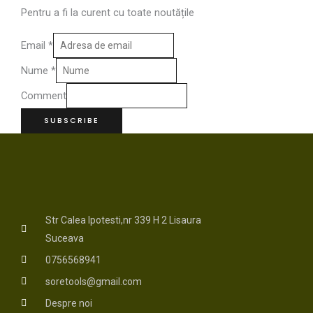
Pentru a fi la curent cu toate noutățile
Email
*
Nume
*
Comment
SUBSCRIBE
Str Calea Ipotesti,nr 339 H 2 Lisaura
Suceava
0756568941
soretools@gmail.com
Despre noi