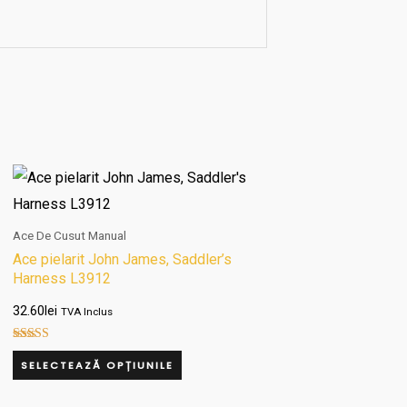
Acest
produs
are
Ace De Cusut Manual
mai
Ace pielarit John James, Saddler’s
Harness L3912
multe
variații.
32.60
lei
TVA Inclus
Opțiunile
Evaluat la
pot
5.00
SELECTEAZĂ OPȚIUNILE
din 5
fi