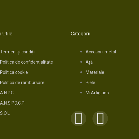
i Utile
Categorii
Termeni și condiții
Accesorii metal
Politica de confidențialitate
Ață
Politica cookie
Materiale
Politica de rambursare
Piele
A.N.P.C
MrArtigiano
A.N.S.P.D.C.P
F
I
S.O.L
a
n