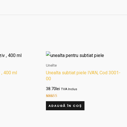
Unelte
 , 400 ml
Unealta subtiat piele IVAN, Cod 3001-
00
38.70
lei
TVA Inclus
Evaluat la
4.00
ADAUGĂ ÎN COȘ
din 5