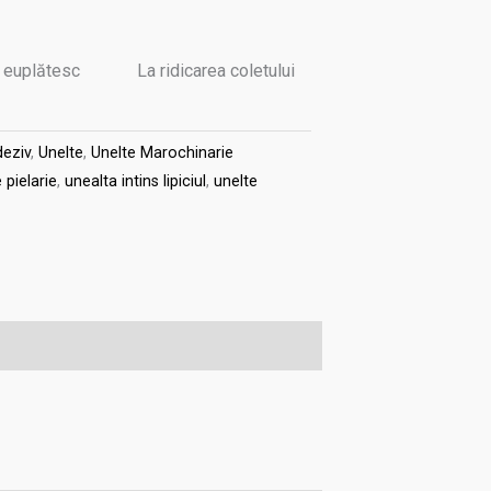
u euplătesc
La ridicarea coletului
eziv
,
Unelte
,
Unelte Marochinarie
 pielarie
,
unealta intins lipiciul
,
unelte