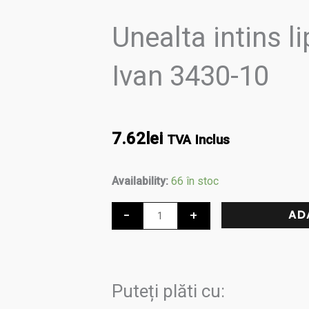
Unealta intins l
Ivan 3430-10
7.62
lei
TVA Inclus
Cantitate
Availability:
66 în stoc
Unealta
-
+
AD
intins
lipiciul
25
mm,
Puteți plăti cu:
Ivan