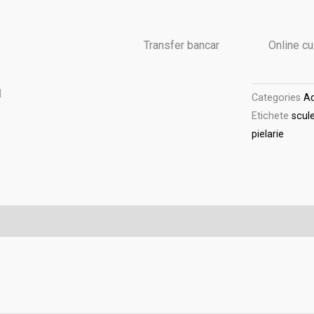
3430-
10
Transfer bancar
Online c
Categories
Ad
Etichete
scule
pielarie