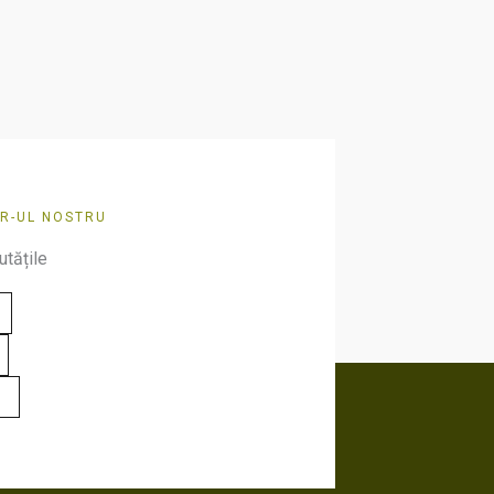
alese
în
pagina
produsului.
R-UL NOSTRU
utățile