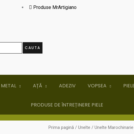
Produse MrArtigiano
CAUTA
 METAL
AȚĂ
ADEZIV
VOPSEA
PIEL
PRODUSE DE ÎNTREȚINERE PIELE
Prima pagină
/
Unelte
/
Unelte Marochinarie