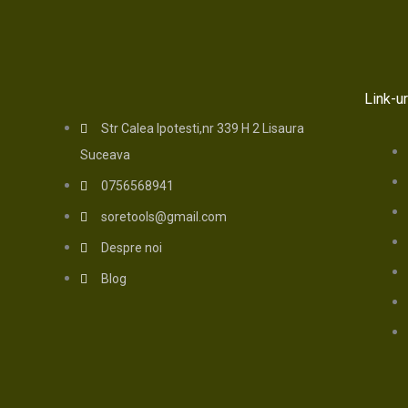
Link-ur
Str Calea Ipotesti,nr 339 H 2 Lisaura
Suceava
0756568941
soretools@gmail.com
Despre noi
Blog