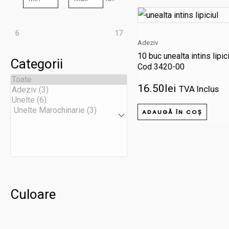
6
17
Adeziv
10 buc unealta intins lipi
Categorii
Cod 3420-00
16.50
lei
TVA Inclus
ADAUGĂ ÎN COȘ
Culoare