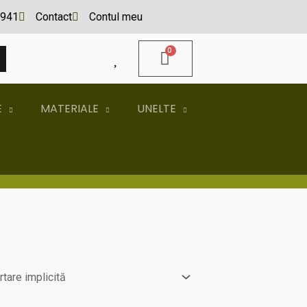
941
Contact
Contul meu
A
E
MATERIALE
UNELTE