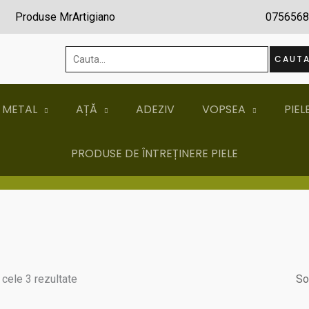
Produse MrArtigiano
0756568
Cauta...
CAUT
 METAL
AȚĂ
ADEZIV
VOPSEA
PIEL
PRODUSE DE ÎNTREȚINERE PIELE
 cele 3 rezultate