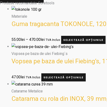
Produse recomandate Soretools
Materiale
Guma tragacanta TOKONOLE, 120 
55.00
lei
–
470.00
lei
TVA Inclus
SELECTEAZĂ OPȚIUNILE
Vopsea pe baza de ulei Fiebing`s
Vopsea pe baza de ulei Fiebing’s, 
47.00
lei
TVA Inclus
SELECTEAZĂ OPȚIUNILE
Catarame Metalice
Catarama cu rola din INOX, 39 mm