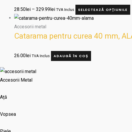
28.50
lei
–
329.99
lei
TVA Inclus
SELECTEAZĂ OPȚIUNILE
Accesorii metal
Catarama pentru curea 40 mm, A
26.00
lei
TVA Inclus
ADAUGĂ ÎN COȘ
Accesorii Metal
Ață
Vopsea
Piele