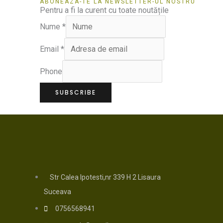
ABONEAZA-TE LA NEWSLETTER-UL NOSTRU
Pentru a fi la curent cu toate noutățile
Nume
*
Email
*
Phone
SUBSCRIBE
Str Calea Ipotesti,nr 339 H 2 Lisaura
Suceava
0756568941