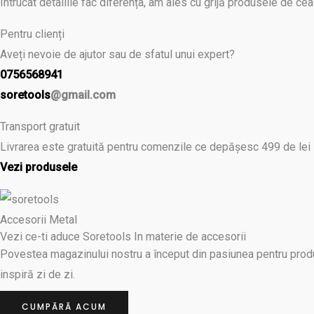
Întrucat detaliile fac diferența, am ales cu grijă produsele de c
prețuri:
prețuri:
are
55.00lei
28.50lei
mai
Pentru clienți
până
până
multe
Aveți nevoie de ajutor sau de sfatul unui expert?
la
la
variații.
v
v
0756568941
470.00lei
329.99lei
Opțiunile
O
O
soretools
@gmail.com
pot
Transport gratuit
fi
f
f
Livrarea este gratuită pentru comenzile ce depășesc 499 de lei
alese
Vezi produsele
în
î
î
pagina
produsului.
p
p
Accesorii Metal
Vezi ce-ti aduce Soretools In materie de accesorii
Povestea magazinului nostru a început din pasiunea pentru produse 
inspiră zi de zi.
CUMPĂRĂ ACUM