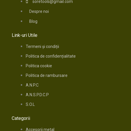
soretools@gmail.com
Despre noi
Blog
Link-uri Utile
Termeni și condiții
Politica de confidențialitate
Politica cookie
Politica de rambursare
A.N.P.C
A.N.S.P.D.C.P
S.O.L
Categorii
Accesorii metal