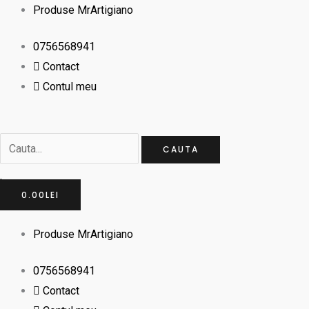
Skip
Cauta...
Cauta...
Produse MrArtigiano
to
0756568941
content
Contact
Contul meu
CAUTA
0.00
LEI
Produse MrArtigiano
0756568941
Contact