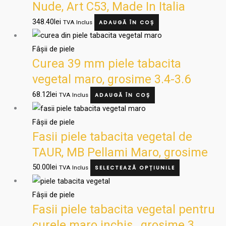
Nude, Art C53, Made In Italia
348.40
lei
TVA Inclus
ADAUGĂ ÎN COȘ
Fâșii de piele
Curea 39 mm piele tabacita
vegetal maro, grosime 3.4-3.6
mm(cintura in cuoio)
68.12
lei
TVA Inclus
ADAUGĂ ÎN COȘ
Acest
produs
Fâșii de piele
Fasii piele tabacita vegetal de
are
mai
TAUR, MB Pellami Maro, grosime
multe
3.6-3.8 mm
50.00
lei
TVA Inclus
SELECTEAZĂ OPȚIUNILE
variații.
Opțiunile
Fâșii de piele
pot
Fasii piele tabacita vegetal pentru
fi
curele maro inchis , grosime 3