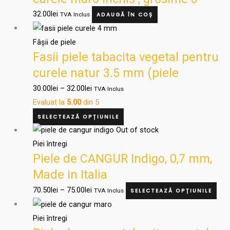
alese
mm
32.00
lei
TVA Inclus
ADAUGĂ ÎN COȘ
în
Interval
Acest
pagina
de
produs
Fâșii de piele
produsului.
Fasii piele tabacita vegetal pentru
prețuri:
are
30.00lei
mai
curele natur 3.5 mm (piele
până
multe
import)
30.00
lei
–
32.00
lei
TVA Inclus
la
variații.
Evaluat la
5.00
din 5
32.00lei
Opțiunile
SELECTEAZĂ OPȚIUNILE
pot
Interval
Ace
Out of stock
fi
de
pro
Piei întregi
alese
Piele de CANGUR Indigo, 0,7 mm,
prețuri:
are
în
70.50lei
mai
Made in Italia
pagina
până
mul
70.50
lei
–
75.00
lei
TVA Inclus
SELECTEAZĂ OPȚIUNILE
produsului.
la
varia
Interval
Ace
75.00lei
Opți
de
pro
Piei întregi
pot