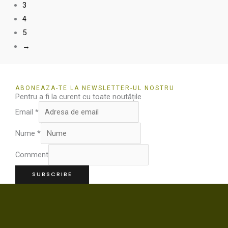
fi
3
ale
4
în
5
pag
→
prod
ABONEAZA-TE LA NEWSLETTER-UL NOSTRU
Pentru a fi la curent cu toate noutățile
Email
*
Nume
*
Comment
SUBSCRIBE