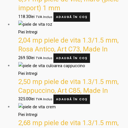
import) 1 mm
118.30
lei
TVA Inclus
ADAUGĂ ÎN COȘ
Piei întregi
2,04 mp piele de vita 1.3/1.5 mm,
Rosa Antico, Art C73, Made In
Italia
269.50
lei
TVA Inclus
ADAUGĂ ÎN COȘ
Piei întregi
2,50 mp piele de vita 1.3/1.5 mm,
Cappuccino, Art C85, Made In
Italia
325.00
lei
TVA Inclus
ADAUGĂ ÎN COȘ
Piei întregi
2,68 mp piele de vita 1.3/1.5 mm,