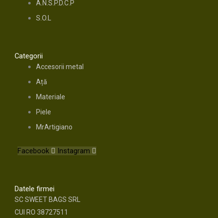
A.N.S.P.D.C.P
S.O.L
Categorii
Accesorii metal
Ață
Materiale
Piele
MrArtigiano
Facebook
Instagram
Datele firmei
SC SWEET BAGS SRL
CUI RO 38727511