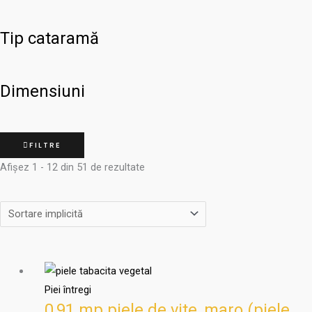
Tip cataramă
Dimensiuni
FILTRE
Afișez 1 - 12 din 51 de rezultate
Piei întregi
0,91 mp piele de vite, maro (piele