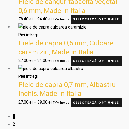
Piele de cangur tabacita vegetal
prețuri:
are
fi
78.40lei
mai
0,6 mm, Made in Italia
ale
până
mul
78.40
lei
–
94.40
lei
TVA Inclus
SELECTEAZĂ OPȚIUNILE
în
la
varia
Interval
Ace
pag
94.40lei
Opți
de
pro
Piei întregi
prod
pot
Piele de capra 0,6 mm, Culoare
prețuri:
are
fi
27.00lei
mai
caramiziu, Made in Italia
ale
până
mul
27.00
lei
–
31.00
lei
TVA Inclus
SELECTEAZĂ OPȚIUNILE
în
la
varia
Interval
Ace
pag
31.00lei
Opți
de
pro
Piei întregi
prod
pot
Piele de capra 0,7 mm, Albastru
prețuri:
are
fi
27.00lei
mai
inchis, Made in Italia
ale
până
mul
27.00
lei
–
38.00
lei
TVA Inclus
SELECTEAZĂ OPȚIUNILE
în
la
varia
pag
38.00lei
Opți
1
prod
pot
2