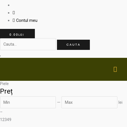
Contul meu
0.00
LEI
CAUTA
MA
ME
Piele
Preț
—
lei
–
12
349