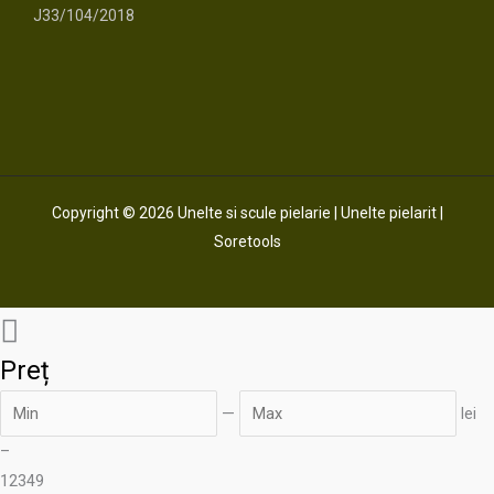
J33/104/2018
Copyright © 2026 Unelte si scule pielarie | Unelte pielarit |
Soretools
Preț
—
lei
–
12
349