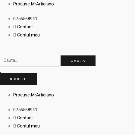
Skip
Cauta...
Cauta...
Min
Min
Max
Max
Produse MrArtigiano
to
0756568941
content
Contact
Contul meu
CAUTA
0.00
LEI
Produse MrArtigiano
0756568941
Contact
Contul meu