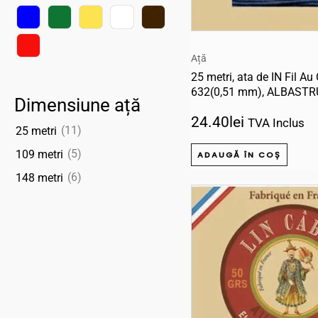
Ață
25 metri, ata de IN Fil A
632(0,51 mm), ALBASTR
Dimensiune ață
24.40
lei
TVA Inclus
(11)
25 metri
(5)
109 metri
ADAUGĂ ÎN COȘ
(6)
148 metri