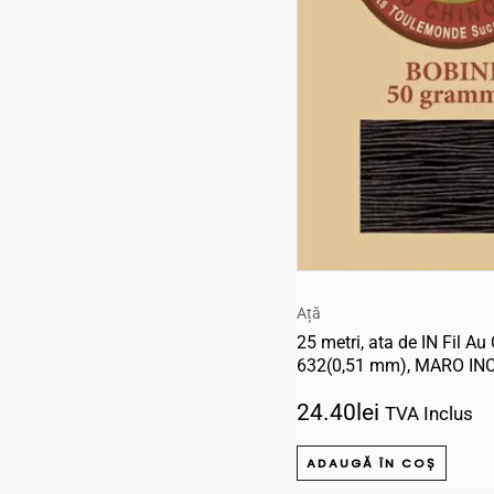
Ață
25 metri, ata de IN Fil A
632(0,51 mm), MARO IN
24.40
lei
TVA Inclus
ADAUGĂ ÎN COȘ