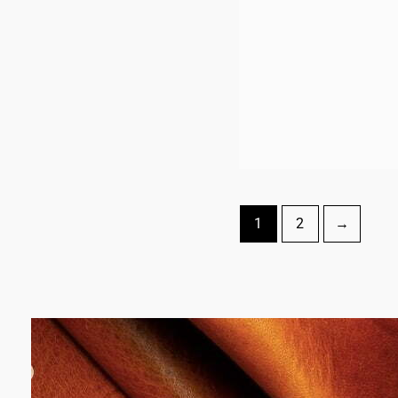
1
2
→