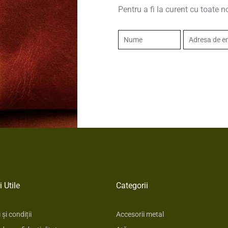
Pentru a fi la curent cu toate n
N
E
u
m
m
a
e
i
*
l
*
i Utile
Categorii
și condiții
Accesorii metal