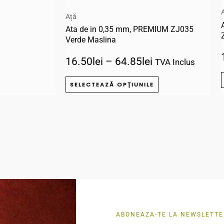
produsului.
produsului.
Ață
Ata de in 0,35 mm, PREMIUM ZJ035
Verde Maslina
16.50
lei
–
64.85
lei
TVA Inclus
SELECTEAZĂ OPȚIUNILE
ABONEAZA-TE LA NEWSLETTE