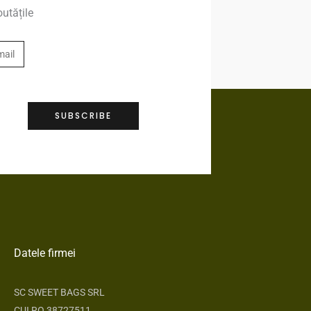
outățile
SUBSCRIBE
Datele firmei
SC SWEET BAGS SRL
CUI RO 38727511