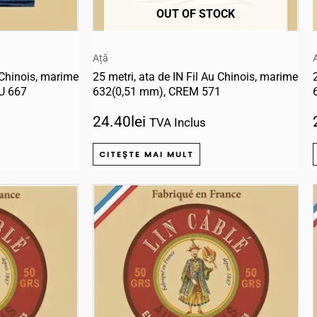
OUT OF STOCK
Ață
u Chinois, marime
25 metri, ata de IN Fil Au Chinois, marime
U 667
632(0,51 mm), CREM 571
24.40
lei
TVA Inclus
CITEȘTE MAI MULT