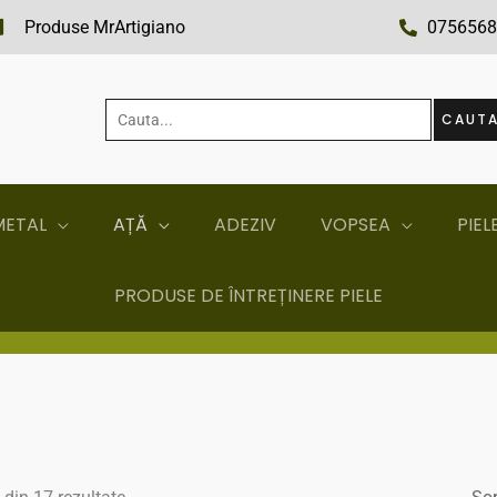
Produse MrArtigiano
0756568
Cauta...
CAUT
METAL
AȚĂ
ADEZIV
VOPSEA
PIEL
PRODUSE DE ÎNTREȚINERE PIELE