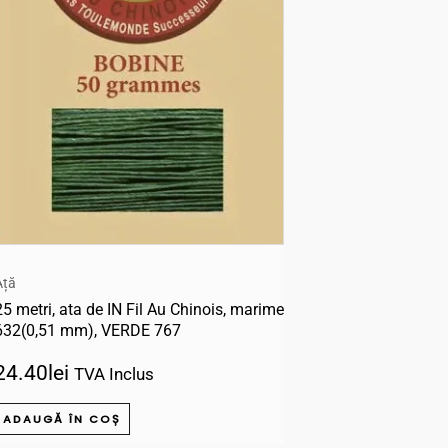
Ață
25 metri, ata de IN Fil Au Chinois, marime
632(0,51 mm), VERDE 767
24.40
lei
TVA Inclus
ADAUGĂ ÎN COȘ