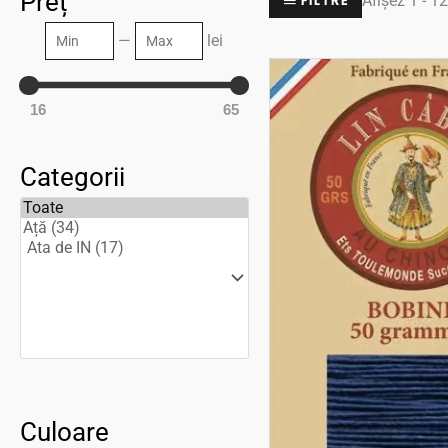
Preț
Afișez 1 - 12
FILTRE
Min
Max
—
lei
16
65
Categorii
Culoare