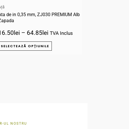
Ață
produsului.
Ata de in 0,35 mm, ZJ030 PREMIUM Alb
Zapada
16.50
lei
–
64.85
lei
TVA Inclus
SELECTEAZĂ OPȚIUNILE
R-UL NOSTRU