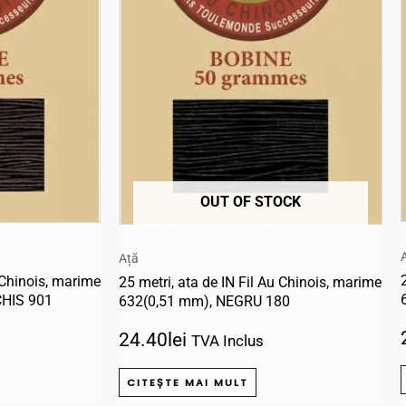
OUT OF STOCK
Ață
u Chinois, marime
25 metri, ata de IN Fil Au Chinois, marime
CHIS 901
632(0,51 mm), NEGRU 180
24.40
lei
TVA Inclus
CITEȘTE MAI MULT