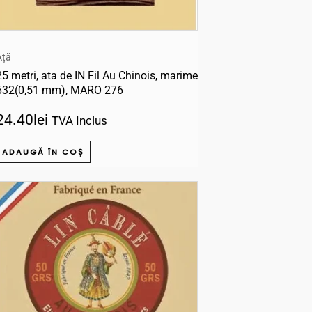
Ață
25 metri, ata de IN Fil Au Chinois, marime
632(0,51 mm), MARO 276
24.40
lei
TVA Inclus
ADAUGĂ ÎN COȘ