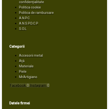
confidențialitate
Politica cookie
Politica de rambursare
A.N.P.C
A.N.S.P.D.C.P
S.O.L
Categorii
Accesorii metal
Ață
Materiale
Piele
MrArtigiano
Facebook
Instagram
Datele firmei