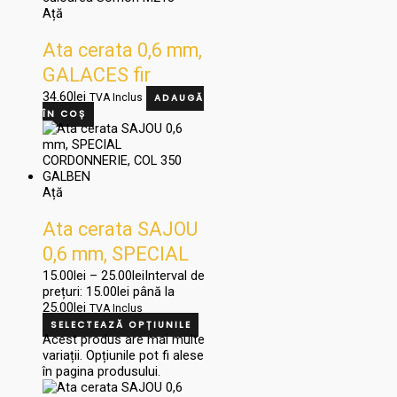
Ață
Ata cerata 0,6 mm,
GALACES fir
rotund culoarea
34.60
lei
TVA Inclus
ADAUGĂ
ÎN COȘ
Somon M218
Ață
Ata cerata SAJOU
0,6 mm, SPECIAL
CORDONNERIE,
15.00
lei
–
25.00
lei
Interval de
prețuri: 15.00lei până la
COL 350 GALBEN
25.00lei
TVA Inclus
SELECTEAZĂ OPȚIUNILE
Acest produs are mai multe
variații. Opțiunile pot fi alese
în pagina produsului.