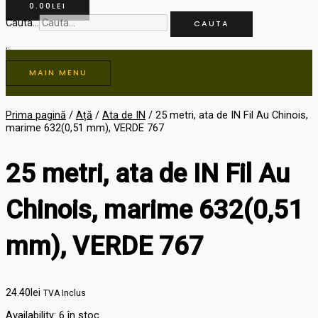
0.00
LEI
Cauta...
CAUTA
MAIN MENU
Prima pagină
/
Ață
/
Ata de IN
/ 25 metri, ata de IN Fil Au Chinois,
marime 632(0,51 mm), VERDE 767
25 metri, ata de IN Fil Au
Chinois, marime 632(0,51
mm), VERDE 767
24.40
lei
TVA Inclus
Availability:
6 în stoc