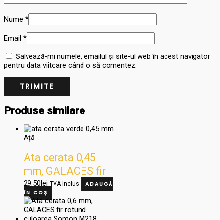
Nume
*
Email
*
Salvează-mi numele, emailul și site-ul web în acest navigator
pentru data viitoare când o să comentez.
Produse similare
Ață
Ata cerata 0,45
mm, GALACES fir
rotund culoarea
29.50
lei
TVA Inclus
ADAUGĂ
ÎN COȘ
VERDE M166