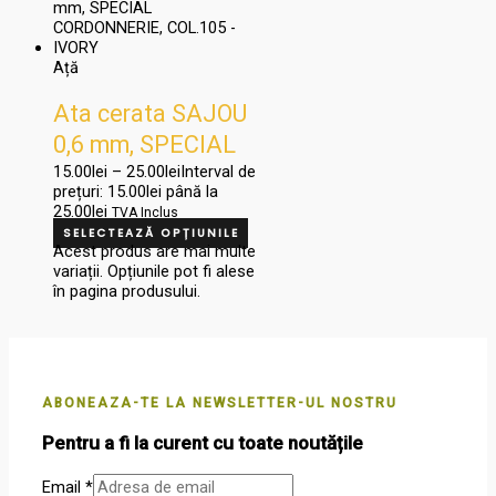
Ață
Ata cerata SAJOU
0,6 mm, SPECIAL
CORDONNERIE,
15.00
lei
–
25.00
lei
Interval de
prețuri: 15.00lei până la
COL.105 – IVORY
25.00lei
TVA Inclus
SELECTEAZĂ OPȚIUNILE
Acest produs are mai multe
variații. Opțiunile pot fi alese
în pagina produsului.
ABONEAZA-TE LA NEWSLETTER-UL NOSTRU
Pentru a fi la curent cu toate noutățile
Email
*