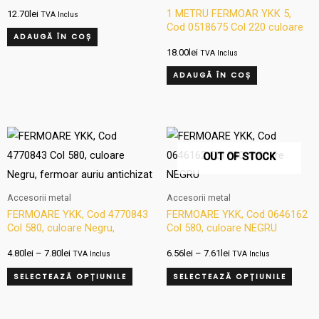
1 METRU FERMOAR YKK 5,
12.70
lei
TVA Inclus
Cod 0518675 Col 220 culoare
ADAUGĂ ÎN COȘ
ALBASTRU
18.00
lei
TVA Inclus
ADAUGĂ ÎN COȘ
Interval
Interval
Acest
Aces
de
de
produs
produ
OUT OF STOCK
prețuri:
prețuri:
4.80lei
6.56lei
are
are
până
până
mai
mai
la
la
Accesorii metal
Accesorii metal
7.80lei
7.61lei
multe
multe
FERMOARE YKK, Cod 4770843
FERMOARE YKK, Cod 0646162
Col 580, culoare Negru,
Col 580, culoare NEGRU
variații.
variați
fermoar auriu antichizat
Opțiunile
Opțiun
4.80
lei
–
7.80
lei
6.56
lei
–
7.61
lei
TVA Inclus
TVA Inclus
pot
pot
SELECTEAZĂ OPȚIUNILE
SELECTEAZĂ OPȚIUNILE
fi
fi
alese
alese