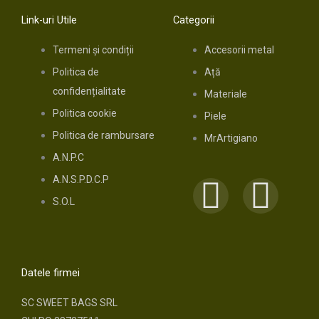
Link-uri Utile
Categorii
Termeni și condiții
Accesorii metal
Politica de
Ață
confidențialitate
Materiale
Politica cookie
Piele
Politica de rambursare
MrArtigiano
A.N.P.C
A.N.S.P.D.C.P
F
I
S.O.L
a
n
c
s
Datele firmei
e
t
SC SWEET BAGS SRL