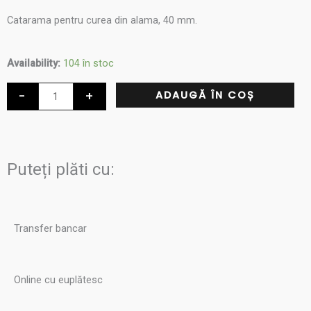
Catarama pentru curea din alama, 40 mm.
Cantitate
Availability:
104 în stoc
Catarama
-
+
ADAUGĂ ÎN COȘ
pentru
curea
40
mm,
Puteți plăti cu:
ALAMA,
Culoare
OTTONE,
Transfer bancar
Cod
816/40
Online cu euplătesc