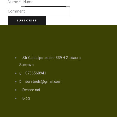
Nume
*
Comment
SUBSCRIBE
Str Calea Ipotesti,nr 339 H 2 Lisaura
Suceava
0756568941
soretools@gmail.com
Despre noi
Blog