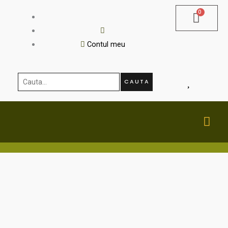
Skip
to
content
Contul meu
Cauta...
CAUTA
MA
ME