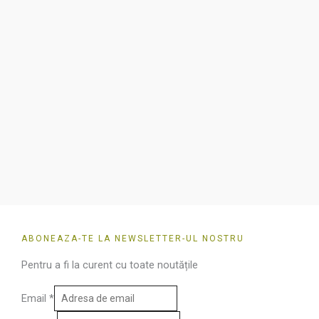
în
în
pagina
pagin
produsului.
produ
ABONEAZA-TE LA NEWSLETTER-UL NOSTRU
Pentru a fi la curent cu toate noutățile
Email
*