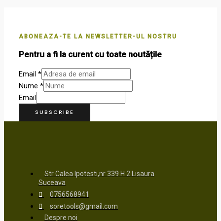
ABONEAZA-TE LA NEWSLETTER-UL NOSTRU
Pentru a fi la curent cu toate noutățile
Email
*
Nume
*
Email
SUBSCRIBE
Str Calea Ipotesti,nr 339 H 2 Lisaura
Suceava
0756568941
soretools@gmail.com
Despre noi