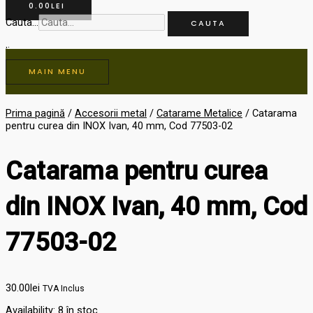
0.00
LEI
Cauta...
CAUTA
MAIN MENU
Prima pagină
/
Accesorii metal
/
Catarame Metalice
/ Catarama
pentru curea din INOX Ivan, 40 mm, Cod 77503-02
Catarama pentru curea
din INOX Ivan, 40 mm, Cod
77503-02
30.00
lei
TVA Inclus
Availability:
8 în stoc