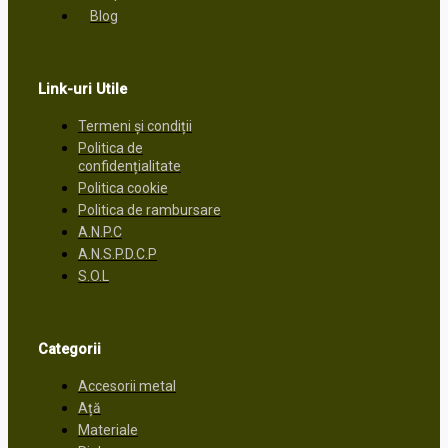
Blog
Link-uri Utile
Termeni și condiții
Politica de
confidențialitate
Politica cookie
Politica de rambursare
A.N.P.C
A.N.S.P.D.C.P
S.O.L
Categorii
Accesorii metal
Ață
Materiale