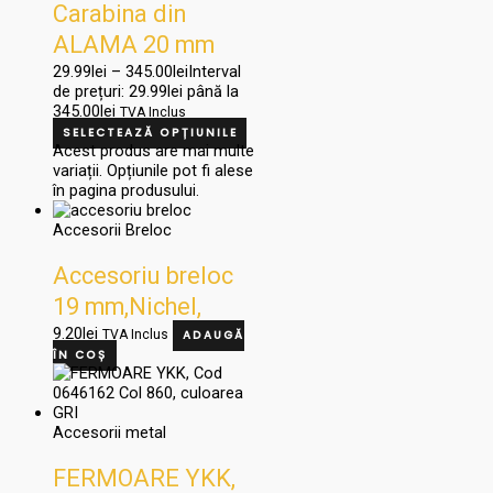
Carabina din
ALAMA 20 mm
29.99
lei
–
345.00
lei
Interval
de prețuri: 29.99lei până la
345.00lei
TVA Inclus
SELECTEAZĂ OPȚIUNILE
Acest produs are mai multe
variații. Opțiunile pot fi alese
în pagina produsului.
Accesorii Breloc
Accesoriu breloc
19 mm,Nichel,
H5281
9.20
lei
TVA Inclus
ADAUGĂ
ÎN COȘ
Accesorii metal
FERMOARE YKK,