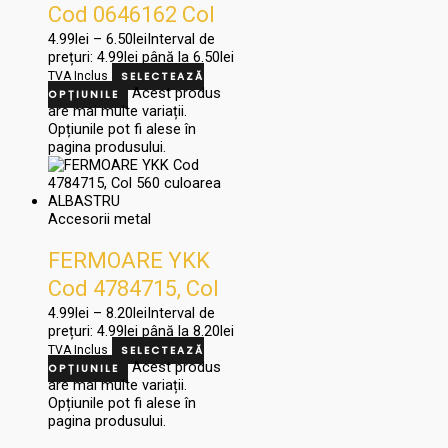
Cod 0646162 Col
860, culoarea GRI
4.99
lei
–
6.50
lei
Interval de
prețuri: 4.99lei până la 6.50lei
TVA Inclus
SELECTEAZĂ
Acest produs
OPȚIUNILE
are mai multe variații.
Opțiunile pot fi alese în
pagina produsului.
Accesorii metal
FERMOARE YKK
Cod 4784715, Col
560 culoarea
4.99
lei
–
8.20
lei
Interval de
prețuri: 4.99lei până la 8.20lei
ALBASTRU
TVA Inclus
SELECTEAZĂ
Acest produs
OPȚIUNILE
are mai multe variații.
Opțiunile pot fi alese în
pagina produsului.