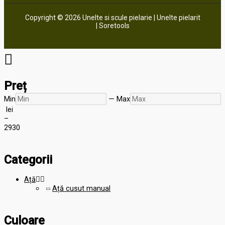
Copyright © 2026 Unelte si scule pielarie | Unelte pielarit
| Soretools
Preț
Min
—
Max
lei
–
29
30
Categorii
Ață


Ață cusut manual
Culoare