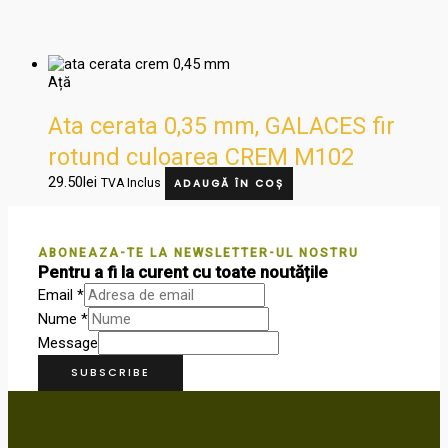
Ață
Ata cerata 0,35 mm, GALACES fir
rotund culoarea CREM M102
29.50
lei
TVA Inclus
ADAUGĂ ÎN COȘ
ABONEAZA-TE LA NEWSLETTER-UL NOSTRU
Pentru a fi la curent cu toate noutățile
Email
*
Nume
*
Message
SUBSCRIBE