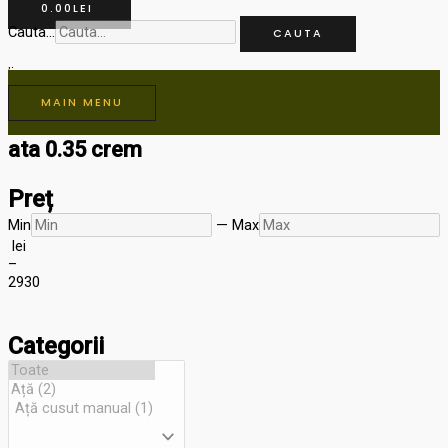
0.00
LEI
Cauta...
CAUTA
MAIN MENU
ata 0.35 crem
Preț
Min
—
Max
lei
–
29
30
Categorii