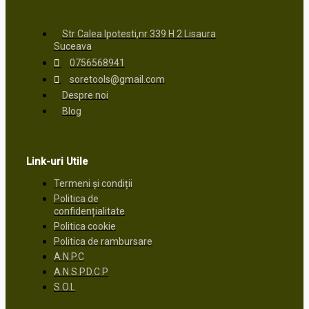
Str Calea Ipotesti,nr 339 H 2 Lisaura
Suceava
0756568941
soretools@gmail.com
Despre noi
Blog
Link-uri Utile
Termeni și condiții
Politica de
confidențialitate
Politica cookie
Politica de rambursare
A.N.P.C
A.N.S.P.D.C.P
S.O.L