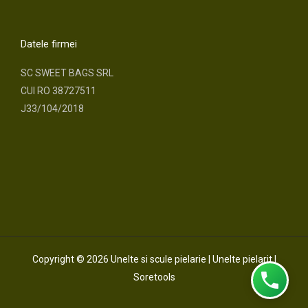
a
n
c
s
Datele firmei
e
t
SC SWEET BAGS SRL
CUI RO 38727511
b
a
J33/104/2018
o
g
o
r
k
a
m
Copyright © 2026 Unelte si scule pielarie | Unelte pielarit |
Soretools