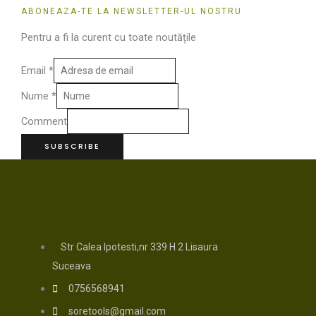
ABONEAZA-TE LA NEWSLETTER-UL NOSTRU
Pentru a fi la curent cu toate noutățile
Email
*
Nume
*
Comment
SUBSCRIBE
Str Calea Ipotesti,nr 339 H 2 Lisaura
Suceava
0756568941
soretools@gmail.com