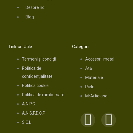
Despre noi
Blog
Link-uri Utile
Categorii
Termeni și condiții
Accesorii metal
Politica de
Ață
confidențialitate
Materiale
Politica cookie
Piele
Politica de rambursare
MrArtigiano
A.N.P.C
A.N.S.P.D.C.P
F
I
S.O.L