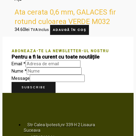
Ata cerata 0,6 mm, GALACES fir
rotund culoarea VERDE M032
34.60
lei
TVA Inclus
ADAUGĂ ÎN COȘ
ABONEAZA-TE LA NEWSLETTER-UL NOSTRU
Pentru a fi la curent cu toate noutățile
Email
*
Nume
*
Message
SUBSCRIBE
Str Calea Ipotesti,nr 339 H 2 Lisaura
Suceava