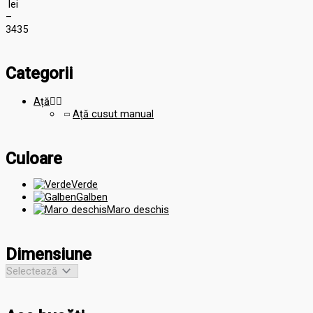
lei
–
34
35
Categorii
Ață


Ață cusut manual
Culoare
Verde
Galben
Maro deschis
Dimensiune