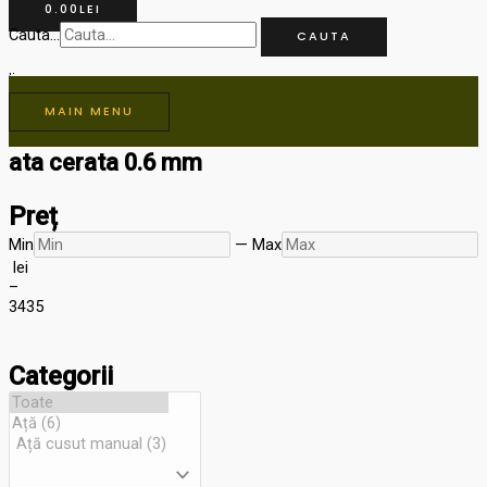
0.00
LEI
Cauta...
CAUTA
MAIN MENU
ata cerata 0.6 mm
Preț
Min
—
Max
lei
–
34
35
Categorii