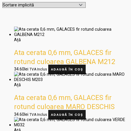
Ață
Ata cerata 0,6 mm, GALACES fir
rotund culoarea GALBENA M212
34.60
lei
TVA Inclus
ADAUGĂ ÎN COȘ
Ață
Ata cerata 0,6 mm, GALACES fir
rotund culoarea MARO DESCHIS
34.60
lei
M203
TVA Inclus
ADAUGĂ ÎN COȘ
Ață