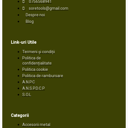
0756568941
soretools@gmail.com
Despre noi
Blog
Link-uri Utile
Termeni și condiții
Politica de
confidențialitate
Politica cookie
Politica de rambursare
A.N.P.C
A.N.S.P.D.C.P
S.O.L
Categorii
Accesorii metal