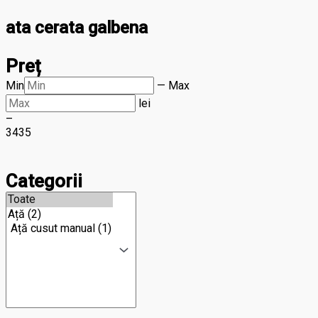
ata cerata galbena
Preț
Min
—
Max
lei
–
34
35
Categorii