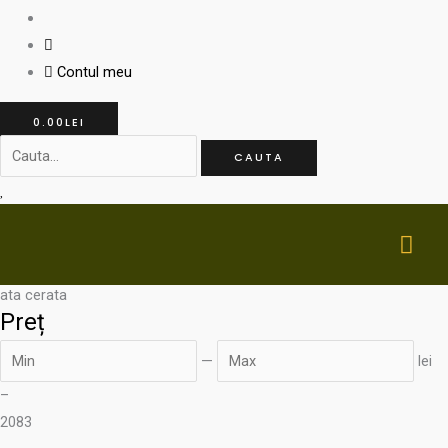
Contul meu
0.00
LEI
CAUTA
MA
ME
ata cerata
Preț
—
lei
–
20
83