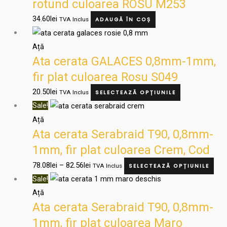
rotund culoarea ROSU M253
34.60
lei
TVA Inclus
ADAUGĂ ÎN COȘ
Acest
produs
Ață
Ata cerata GALACES 0,8mm-1mm,
are
mai
fir plat culoarea Rosu S049
multe
20.50
lei
TVA Inclus
SELECTEAZĂ OPȚIUNILE
variații.
Interval
Ace
Sale!
Opțiunile
de
pro
Ață
pot
Ata cerata Serabraid T90, 0,8mm-
prețuri:
are
fi
78.08lei
mai
1mm, fir plat culoarea Crem, Cod
alese
până
mul
0265
78.08
lei
–
82.56
lei
TVA Inclus
SELECTEAZĂ OPȚIUNILE
în
la
varia
Interval
Ace
Sale!
pagina
82.56lei
Opți
de
pro
Ață
produsului.
pot
Ata cerata Serabraid T90, 0,8mm-
prețuri:
are
fi
78.08lei
mai
1mm, fir plat culoarea Maro