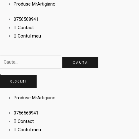
Skip
Cauta...
Cauta...
Min
Min
Max
Max
Produse MrArtigiano
to
0756568941
content
Contact
Contul meu
CAUTA
0.00
LEI
Produse MrArtigiano
0756568941
Contact
Contul meu