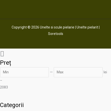
Copyright © 2026 Unelte si scule pielarie | Unelte pielarit |
Soretools
Preț
—
lei
–
20
83
Categorii