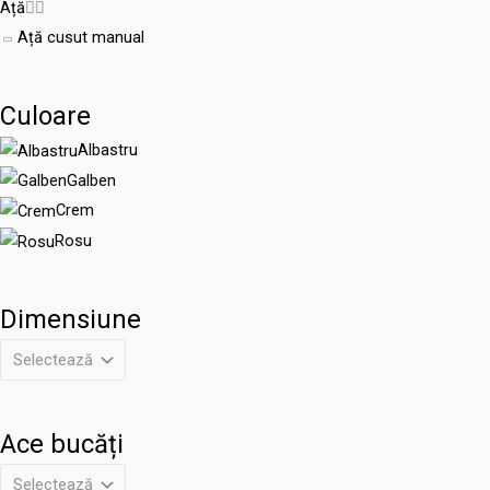
Ață


Ață cusut manual
Culoare
Albastru
Galben
Crem
Rosu
Dimensiune
Ace bucăți