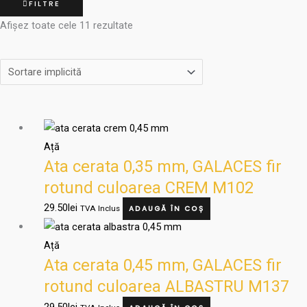
FILTRE
Afișez toate cele 11 rezultate
Ață
Ata cerata 0,35 mm, GALACES fir
rotund culoarea CREM M102
29.50
lei
TVA Inclus
ADAUGĂ ÎN COȘ
Ață
Ata cerata 0,45 mm, GALACES fir
rotund culoarea ALBASTRU M137
29.50
lei