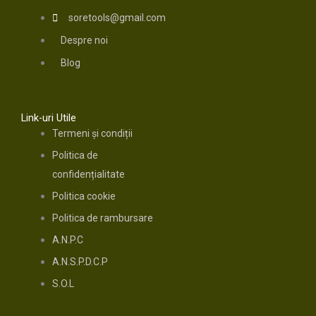
soretools@gmail.com
Despre noi
Blog
Link-uri Utile
Termeni și condiții
Politica de
confidențialitate
Politica cookie
Politica de rambursare
A.N.P.C
A.N.S.P.D.C.P
S.O.L