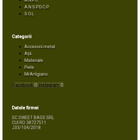
A.N.S.P.D.C.P
S.O.L
Categorii
Accesorii metal
Ață
Materiale
Piele
MrArtigiano
Facebook
Instagram
Datele firmei
SC SWEET BAGS SRL
CUI RO 38727511
J33/104/2018