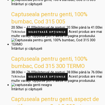
Întărituri și căptușeli
Captuseala pentru genti, 100%
bumbac, Cod 315 005
20.50
lei
–
41.00
lei
Interval de prețuri: 20.50lei până la 41.00lei
Acest produs are mai
TVA Inclus
SELECTEAZĂ OPȚIUNILE
multe variații. Opțiunile pot fi alese în pagina produsului.
Întărituri și căptușeli
Captuseala pentru genti, 100%
bumbac, Cod 315 300 TERMO
38.00
lei
–
76.00
lei
Interval de prețuri: 38.00lei până la 76.00lei
Acest produs are mai
TVA Inclus
SELECTEAZĂ OPȚIUNILE
multe variații. Opțiunile pot fi alese în pagina produsului.
Întărituri și căptușeli
Captuseala pentru genti, aspect de