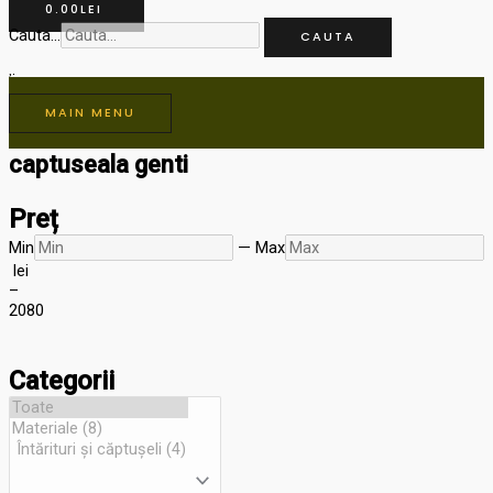
0.00
LEI
Cauta...
CAUTA
MAIN MENU
captuseala genti
Preț
Min
—
Max
lei
–
20
80
Categorii