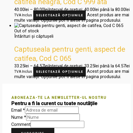
catifea neagra, Cod C 999 ata
40.00
lei
–
80.00
lei
Interval de prețuri: 40.00lei până la 80.00lei
Acest produs are mai
TVA Inclus
SELECTEAZĂ OPȚIUNILE
multe variații. Opțiunile pot fi alese în pagina produsului.
Out of stock
Întărituri și căptușeli
Captuseala pentru genti, aspect de
catifea, Cod C 065
33.25
lei
–
64.57
lei
Interval de prețuri: 33.25lei până la 64.57lei
Acest produs are mai
TVA Inclus
SELECTEAZĂ OPȚIUNILE
multe variații. Opțiunile pot fi alese în pagina produsului.
ABONEAZA-TE LA NEWSLETTER-UL NOSTRU
Pentru a fi la curent cu toate noutățile
Email
*
Nume
*
Comment