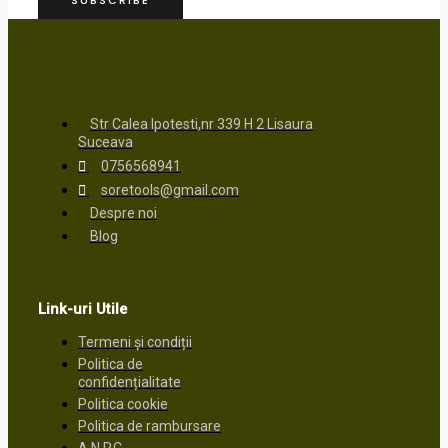
SUBSCRIBE
Str Calea Ipotesti,nr 339 H 2 Lisaura
Suceava
0756568941
soretools@gmail.com
Despre noi
Blog
Link-uri Utile
Termeni și condiții
Politica de
confidențialitate
Politica cookie
Politica de rambursare
A.N.P.C