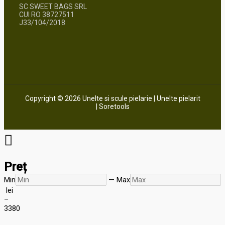
SC SWEET BAGS SRL
CUI RO 38727511
J33/104/2018
Copyright © 2026 Unelte si scule pielarie | Unelte pielarit
| Soretools
Preț
Min
—
Max
lei
–
33
80