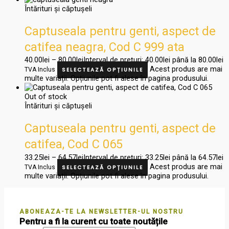
Întărituri și căptușeli
Captuseala pentru genti, aspect de
catifea neagra, Cod C 999 ata
40.00
lei
–
80.00
lei
Interval de prețuri: 40.00lei până la 80.00lei
Acest produs are mai
TVA Inclus
SELECTEAZĂ OPȚIUNILE
multe variații. Opțiunile pot fi alese în pagina produsului.
Out of stock
Întărituri și căptușeli
Captuseala pentru genti, aspect de
catifea, Cod C 065
33.25
lei
–
64.57
lei
Interval de prețuri: 33.25lei până la 64.57lei
Acest produs are mai
TVA Inclus
SELECTEAZĂ OPȚIUNILE
multe variații. Opțiunile pot fi alese în pagina produsului.
ABONEAZA-TE LA NEWSLETTER-UL NOSTRU
Pentru a fi la curent cu toate noutățile