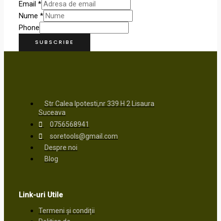
Email
*
Nume
*
Phone
SUBSCRIBE
Str Calea Ipotesti,nr 339 H 2 Lisaura
Suceava
0756568941
soretools@gmail.com
Despre noi
Blog
Link-uri Utile
Termeni și condiții