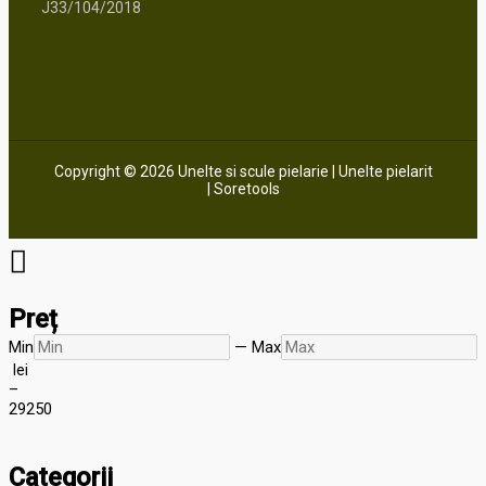
J33/104/2018
Copyright © 2026 Unelte si scule pielarie | Unelte pielarit
| Soretools
Preț
Min
—
Max
lei
–
29
250
Categorii