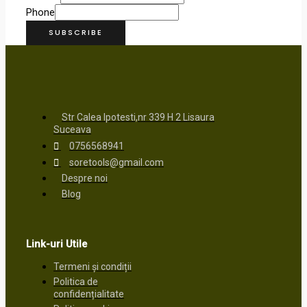
Phone
SUBSCRIBE
Str Calea Ipotesti,nr 339 H 2 Lisaura
Suceava
0756568941
soretools@gmail.com
Despre noi
Blog
Link-uri Utile
Termeni și condiții
Politica de
confidențialitate