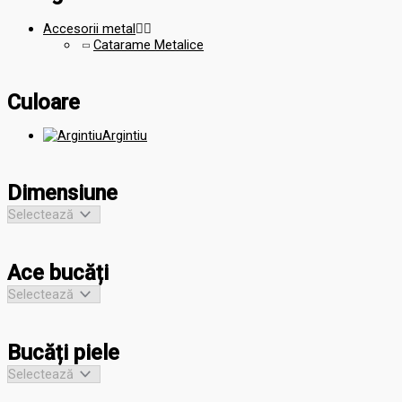
Accesorii metal


Catarame Metalice
Culoare
Argintiu
Dimensiune
Ace bucăți
Bucăți piele