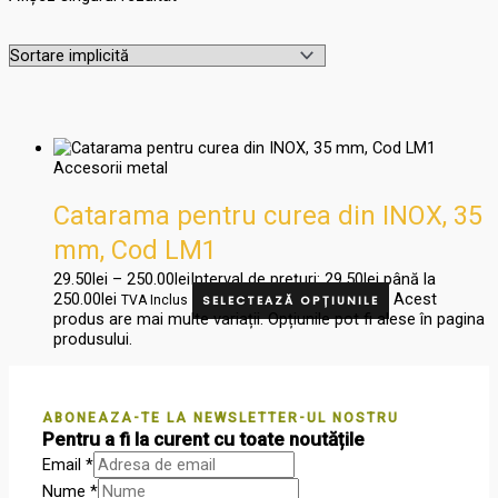
Accesorii metal
Catarama pentru curea din INOX, 35
mm, Cod LM1
29.50
lei
–
250.00
lei
Interval de prețuri: 29.50lei până la
250.00lei
Acest
TVA Inclus
SELECTEAZĂ OPȚIUNILE
produs are mai multe variații. Opțiunile pot fi alese în pagina
produsului.
ABONEAZA-TE LA NEWSLETTER-UL NOSTRU
Pentru a fi la curent cu toate noutățile
Email
*
Nume
*