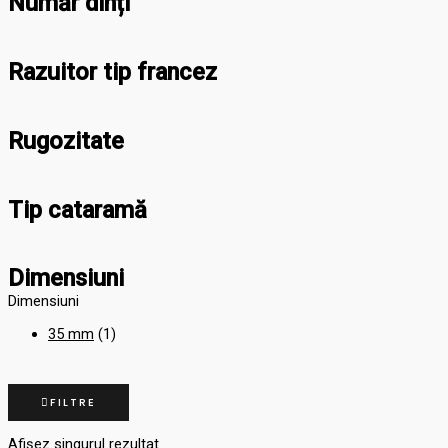
Număr dinți
Razuitor tip francez
Rugozitate
Tip cataramă
Dimensiuni
Dimensiuni
35 mm
(1)
FILTRE
Afișez singurul rezultat