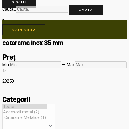
0.00
LEI
Cauta...
CAUTA
MAIN MENU
catarama inox 35 mm
Preț
Min
—
Max
lei
–
29
250
Categorii