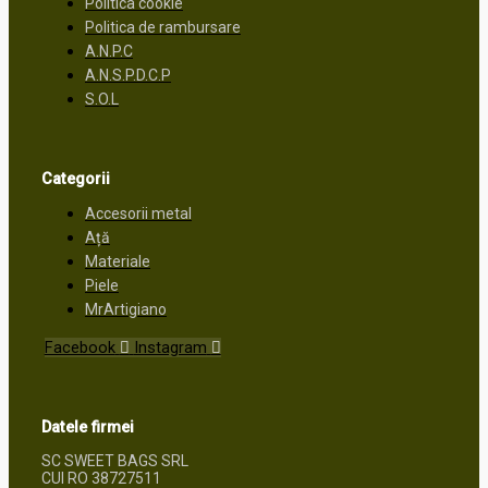
Politica cookie
Politica de rambursare
A.N.P.C
A.N.S.P.D.C.P
S.O.L
Categorii
Accesorii metal
Ață
Materiale
Piele
MrArtigiano
Facebook
Instagram
Datele firmei
SC SWEET BAGS SRL
CUI RO 38727511