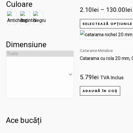
Culoare
2.10
lei
–
130.00
lei
SELECTEAZĂ OPȚIUNILE
Dimensiune
Catarame Metalice
Catarama cu rola 20 mm, 
5.79
lei
TVA Inclus
ADAUGĂ ÎN COȘ
Ace bucăți