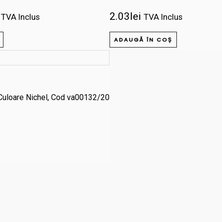
multe
produsului.
la
2.03
lei
variații.
TVA Inclus
TVA Inclus
130.00lei
Opțiunile
ADAUGĂ ÎN COȘ
pot
fi
alese
în
Culoare Nichel, Cod va00132/20
pagina
produsului.