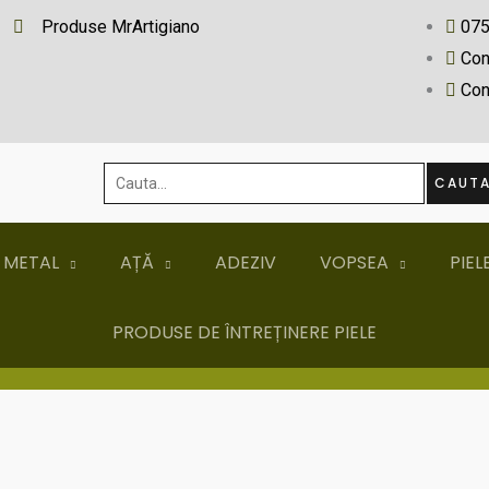
Produse MrArtigiano
07
Con
Con
Cauta...
CAUT
 METAL
AȚĂ
ADEZIV
VOPSEA
PIEL
PRODUSE DE ÎNTREȚINERE PIELE