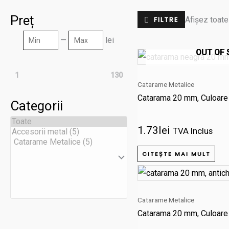
Preț
Afișez toate
FILTRE
Min
Max
—
lei
OUT OF
1
130
Catarame Metalice
Catarama 20 mm, Culoare
Categorii
1.73
lei
TVA Inclus
CITEȘTE MAI MULT
Catarame Metalice
Catarama 20 mm, Culoare