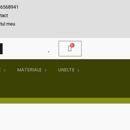
56568941
tact
tul meu
A
E
MATERIALE
UNELTE