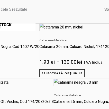
 cele 5 rezultate
 STOCK
Interval
Acest
de
produs
prețuri:
Catarame Metalice
are
1.90lei
 Negru, Cod 1407 W/20
Catarama 20 mm, Culoare Nichel, 174/ 2
mai
până
multe
la
1.90
lei
–
130.00
lei
variații.
TVA Inclus
130.00lei
Opțiunile
SELECTEAZĂ OPȚIUNILE
pot
Interval
Acest
fi
de
produs
alese
prețuri:
Catarame Metalice
are
în
2.10lei
 Ott Vechio, Cod 174/20x20x3.8
Catarama 26 mm, Culoare Negru
mai
pagina
până