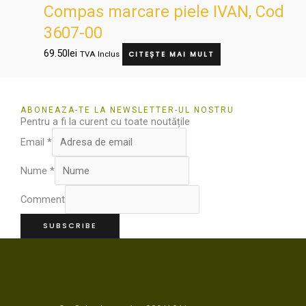
Compas marcare piele IVAN, Cod
3607-00
69.50
lei
TVA Inclus
CITEȘTE MAI MULT
ABONEAZA-TE LA NEWSLETTER-UL NOSTRU
Pentru a fi la curent cu toate noutățile
Email
*
Nume
*
Comment
SUBSCRIBE