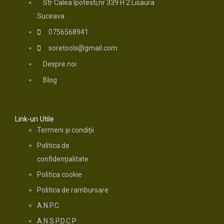
Str Calea Ipotesti,nr 339 H 2 Lisaura
Suceava
0756568941
soretools@gmail.com
Despre noi
Blog
Link-uri Utile
Termeni și condiții
Politica de
confidențialitate
Politica cookie
Politica de rambursare
A.N.P.C
A.N.S.P.D.C.P