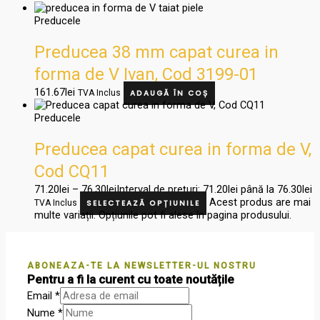
Preducele
Preducea 38 mm capat curea in
forma de V Ivan, Cod 3199-01
161.67
lei
TVA Inclus
ADAUGĂ ÎN COȘ
Preducele
Preducea capat curea in forma de V,
Cod CQ11
71.20
lei
–
76.30
lei
Interval de prețuri: 71.20lei până la 76.30lei
Acest produs are mai
TVA Inclus
SELECTEAZĂ OPȚIUNILE
multe variații. Opțiunile pot fi alese în pagina produsului.
ABONEAZA-TE LA NEWSLETTER-UL NOSTRU
Pentru a fi la curent cu toate noutățile
Email
*
Nume
*