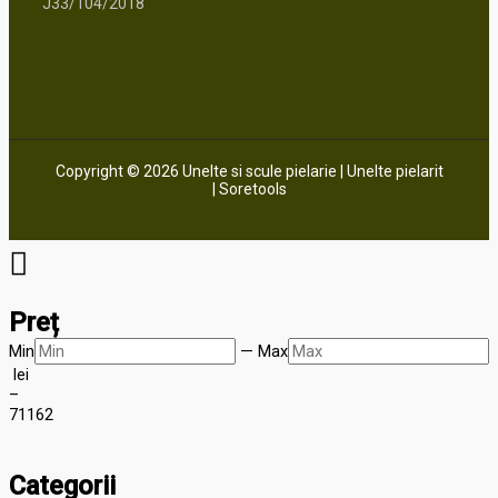
J33/104/2018
Copyright © 2026 Unelte si scule pielarie | Unelte pielarit
| Soretools
Preț
Min
—
Max
lei
–
71
162
Categorii