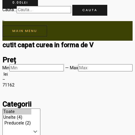
0.00
LEI
Cauta...
CAUTA
MAIN MENU
cutit capat curea in forma de V
Preț
Min
—
Max
lei
–
71
162
Categorii