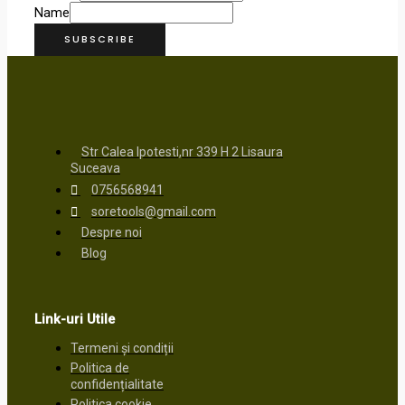
Name
SUBSCRIBE
Str Calea Ipotesti,nr 339 H 2 Lisaura
Suceava
0756568941
soretools@gmail.com
Despre noi
Blog
Link-uri Utile
Termeni și condiții
Politica de
confidențialitate
Politica cookie