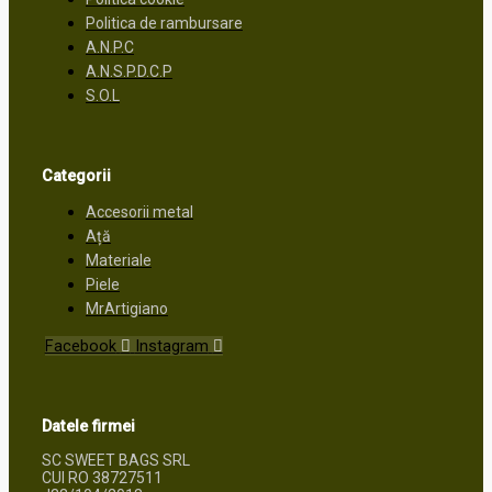
Politica de rambursare
A.N.P.C
A.N.S.P.D.C.P
S.O.L
Categorii
Accesorii metal
Ață
Materiale
Piele
MrArtigiano
Facebook
Instagram
Datele firmei
SC SWEET BAGS SRL
CUI RO 38727511