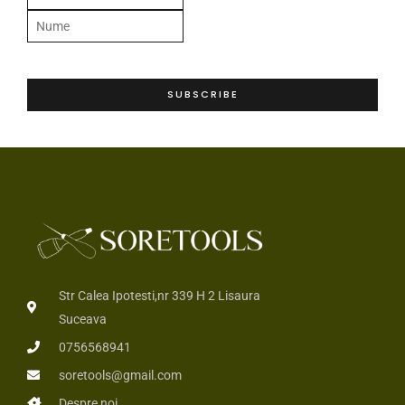
m
N
a
u
i
m
l
e
SUBSCRIBE
*
*
Str Calea Ipotesti,nr 339 H 2 Lisaura
Suceava
0756568941
soretools@gmail.com
Despre noi