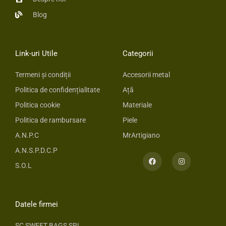
Blog
Link-uri Utile
Categorii
Termeni și condiții
Accesorii metal
Politica de confidențialitate
Ață
Politica cookie
Materiale
Politica de rambursare
Piele
A.N.P.C
MrArtigiano
A.N.S.P.D.C.P
F
I
a
n
S.O.L
c
s
e
t
b
a
o
g
o
r
Datele firmei
k
a
m
SC SWEET BAGS SRL