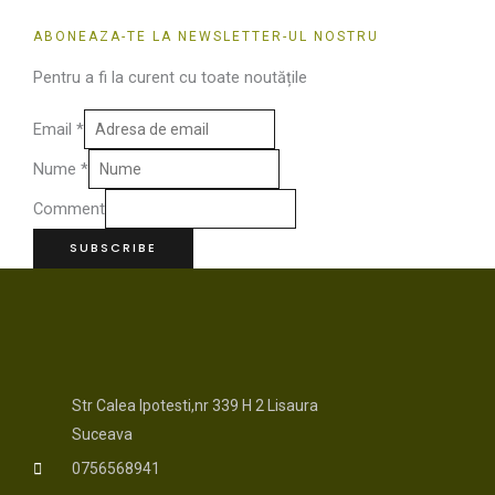
ABONEAZA-TE LA NEWSLETTER-UL NOSTRU
Pentru a fi la curent cu toate noutățile
Email
*
Nume
*
Comment
SUBSCRIBE
Str Calea Ipotesti,nr 339 H 2 Lisaura
Suceava
0756568941