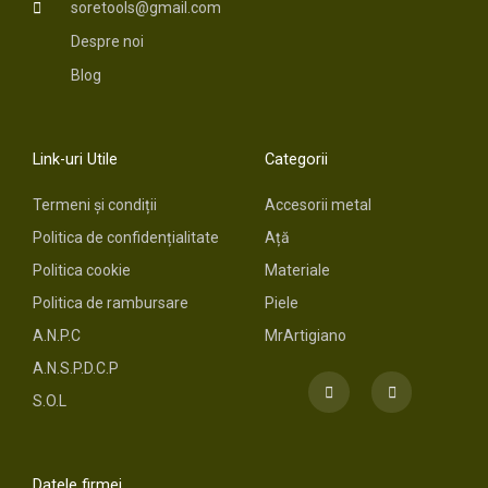
soretools@gmail.com
Despre noi
Blog
Link-uri Utile
Categorii
Termeni și condiții
Accesorii metal
Politica de confidențialitate
Ață
Politica cookie
Materiale
Politica de rambursare
Piele
A.N.P.C
MrArtigiano
A.N.S.P.D.C.P
F
I
a
n
S.O.L
c
s
e
t
b
a
o
g
o
r
Datele firmei
k
a