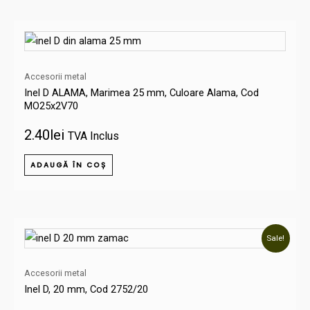
Accesorii metal
Inel D ALAMA, Marimea 25 mm, Culoare Alama, Cod
MO25x2V70
2.40
lei
TVA Inclus
ADAUGĂ ÎN COȘ
Prețul
Prețul
Sale!
inițial
curent
a
este:
Accesorii metal
fost:
2.55lei.
Inel D, 20 mm, Cod 2752/20
3.25lei.