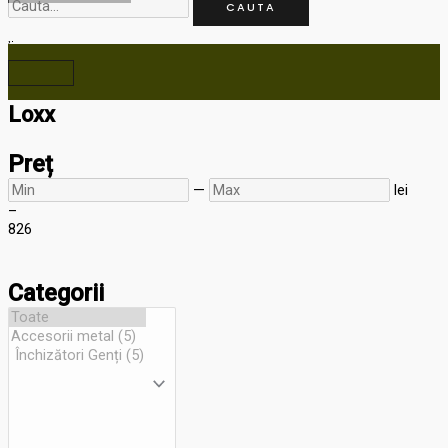
CAUTA
MAIN
MENU
Loxx
Preț
—
lei
–
8
26
Categorii