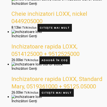
Închizători Genți
Cheie inchizatori LOXX, nickel
0449205000
8.13
lei
TVA Inclus
CITEȘTE MAI MULT
Închizători Genți
Inchizatoare rapida LOXX,
0514125000 + 9512525000
26.00
lei
TVA Inclus
ADAUGĂ ÎN COȘ
Out of stock
Închizători Genți
Inchizatoare rapida LOXX, Standard
Mary, 0519361000 + 95125.05000
26.00
lei
TVA Inclus
CITEȘTE MAI MULT
Închizători Genți