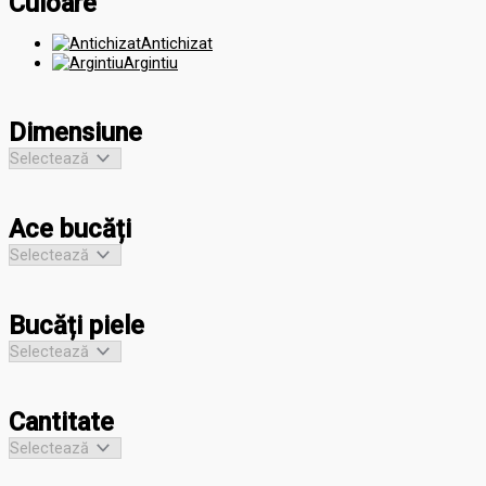
Culoare
Antichizat
Argintiu
Dimensiune
Ace bucăți
Bucăți piele
Cantitate