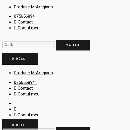
Skip
Cauta...
Cauta...
Min
Min
Max
Max
Produse MrArtigiano
to
content
0756568941
Contact
Contul meu
CAUTA
0.00
LEI
Produse MrArtigiano
0756568941
Contact
Contul meu
Contul meu
0.00
LEI