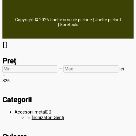
Copyright © 2026 Unelte si scule pielarie | Unelte pielarit
| Soretools
Preț
—
lei
–
8
26
Categorii
Accesorii metal


Închizători Genți