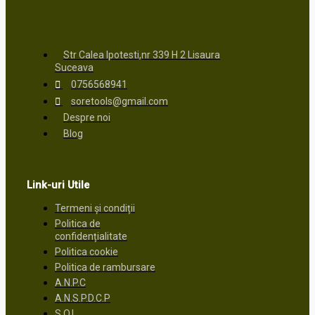
Str Calea Ipotesti,nr 339 H 2 Lisaura
Suceava
0756568941
soretools@gmail.com
Despre noi
Blog
Link-uri Utile
Termeni și condiții
Politica de
confidențialitate
Politica cookie
Politica de rambursare
A.N.P.C
A.N.S.P.D.C.P
S.O.L