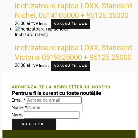
Inchizatoare rapida LOXX, Standard
Nichel, 0514105000 + 95125.05000
26.00
lei
TVA Inclus
ADAUGĂ ÎN COȘ
Închizători Genți
Inchizatoare rapida LOXX, Standard
Victoria 0519325000 + 95125.25000
26.00
lei
TVA Inclus
ADAUGĂ ÎN COȘ
ABONEAZA-TE LA NEWSLETTER-UL NOSTRU
Pentru a fi la curent cu toate noutățile
Email
*
Nume
*
Name
SUBSCRIBE