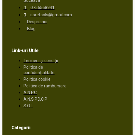
Suceava
0756568941
soretools@gmail.com
Despre noi
Blog
Link-uri Utile
Termeni și condiții
Politica de
confidențialitate
Politica cookie
Politica de rambursare
A.N.P.C
A.N.S.P.D.C.P
S.O.L
Categorii