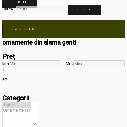
0.00
LEI
Cauta...
CAUTA
MAIN MENU
ornamente din alama genti
Preț
Min
—
Max
lei
–
6
7
Categorii