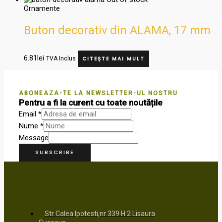
Ornamente
Buton decorativ din ALAMA, 17 mm
6.81
lei
TVA Inclus
CITEȘTE MAI MULT
ABONEAZA-TE LA NEWSLETTER-UL NOSTRU
Pentru a fi la curent cu toate noutățile
Email
*
Nume
*
Message
SUBSCRIBE
Str Calea Ipotesti,nr 339 H 2 Lisaura