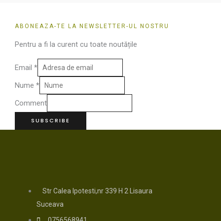
ABONEAZA-TE LA NEWSLETTER-UL NOSTRU
Pentru a fi la curent cu toate noutățile
Email
*
Nume
*
Comment
SUBSCRIBE
Str Calea Ipotesti,nr 339 H 2 Lisaura
Suceava
0756568941