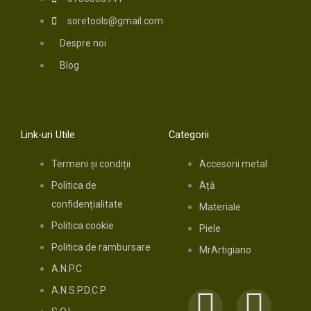
soretools@gmail.com
Despre noi
Blog
Link-uri Utile
Categorii
Termeni și condiții
Accesorii metal
Politica de
Ață
confidențialitate
Materiale
Politica cookie
Piele
Politica de rambursare
MrArtigiano
A.N.P.C
A.N.S.P.D.C.P
F
I