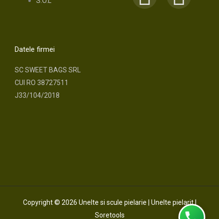
S.O.L
a
n
c
s
Datele firmei
e
t
SC SWEET BAGS SRL
CUI RO 38727511
b
a
J33/104/2018
o
g
o
r
k
a
m
Copyright © 2026 Unelte si scule pielarie | Unelte pielarit |
Soretools