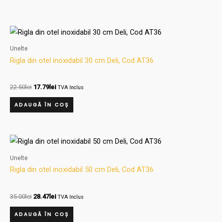
Prețul
Prețul
inițial
curent
a
este:
Unelte
fost:
17.79lei.
Rigla din otel inoxidabil 30 cm Deli, Cod AT36
22.50lei.
22.50
lei
17.79
lei
TVA Inclus
ADAUGĂ ÎN COȘ
Prețul
Prețul
inițial
curent
a
este:
Unelte
fost:
28.47lei.
Rigla din otel inoxidabil 50 cm Deli, Cod AT36
35.00lei.
35.00
lei
28.47
lei
TVA Inclus
ADAUGĂ ÎN COȘ