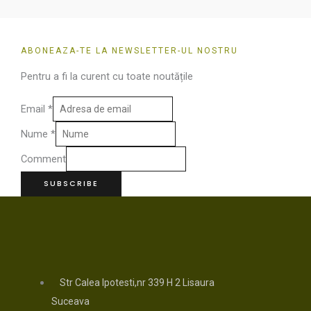
ABONEAZA-TE LA NEWSLETTER-UL NOSTRU
Pentru a fi la curent cu toate noutățile
Email
*
Nume
*
Comment
SUBSCRIBE
Str Calea Ipotesti,nr 339 H 2 Lisaura
Suceava