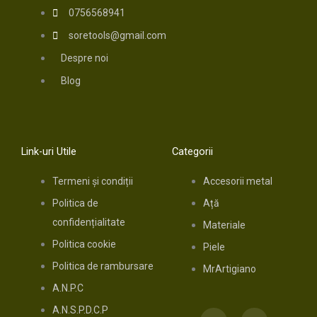
0756568941
soretools@gmail.com
Despre noi
Blog
Link-uri Utile
Categorii
Termeni și condiții
Accesorii metal
Politica de
Ață
confidențialitate
Materiale
Politica cookie
Piele
Politica de rambursare
MrArtigiano
A.N.P.C
A.N.S.P.D.C.P
F
I