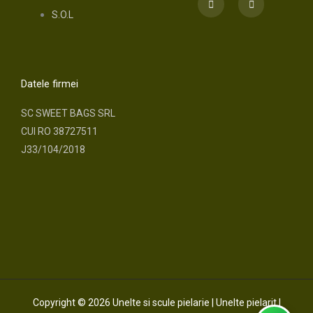
a
n
S.O.L
c
s
e
t
b
a
o
g
o
r
k
a
m
Datele firmei
SC SWEET BAGS SRL
CUI RO 38727511
J33/104/2018
Copyright © 2026 Unelte si scule pielarie | Unelte pielarit |