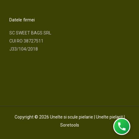
a
n
c
s
Datele firmei
e
t
SC SWEET BAGS SRL
CUI RO 38727511
b
a
J33/104/2018
o
g
o
r
k
a
m
Copyright © 2026 Unelte si scule pielarie | Unelte pielarit |
Soretools