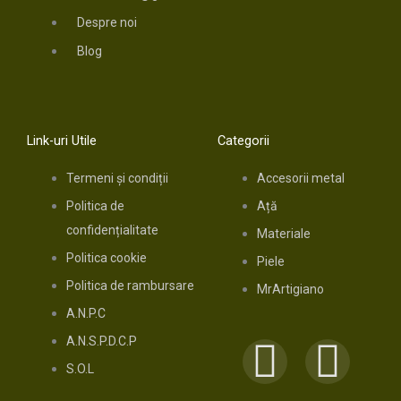
Despre noi
Blog
Link-uri Utile
Categorii
Termeni și condiții
Accesorii metal
Politica de
Ață
confidențialitate
Materiale
Politica cookie
Piele
Politica de rambursare
MrArtigiano
A.N.P.C
A.N.S.P.D.C.P
F
I
S.O.L