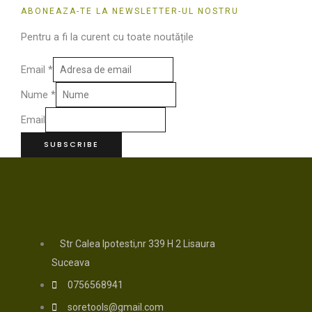
ABONEAZA-TE LA NEWSLETTER-UL NOSTRU
Pentru a fi la curent cu toate noutățile
Email
*
Nume
*
Email
SUBSCRIBE
Str Calea Ipotesti,nr 339 H 2 Lisaura
Suceava
0756568941
soretools@gmail.com