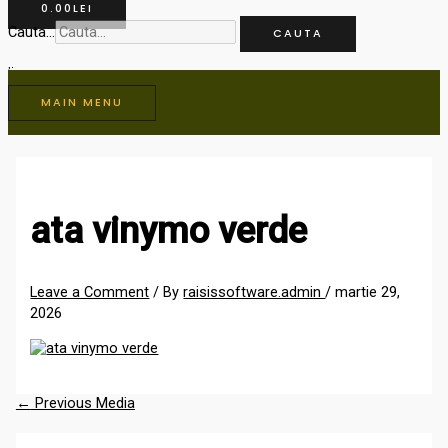
0.00
LEI
Cauta...
CAUTA
MAIN MENU
ata vinymo verde
Leave a Comment
/ By
raisissoftware.admin
/
martie 29,
2026
←
Previous Media