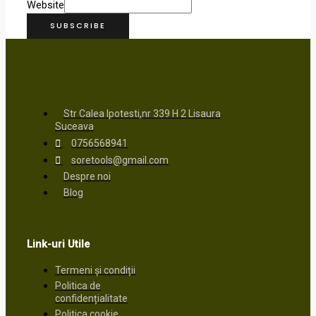
Website
SUBSCRIBE
Str Calea Ipotesti,nr 339 H 2 Lisaura
Suceava
0756568941
soretools@gmail.com
Despre noi
Blog
Link-uri Utile
Termeni și condiții
Politica de
confidențialitate
Politica cookie