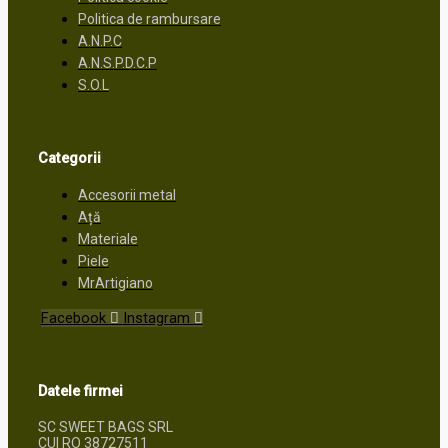
Politica de rambursare
A.N.P.C
A.N.S.P.D.C.P
S.O.L
Categorii
Accesorii metal
Ață
Materiale
Piele
MrArtigiano
Facebook
Instagram
Datele firmei
SC SWEET BAGS SRL
CUI RO 38727511