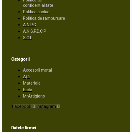
Politica de
confidențialitate
Politica cookie
Politica de rambursare
A.N.P.C
A.N.S.P.D.C.P
S.O.L
Categorii
Accesorii metal
Ață
Materiale
Piele
MrArtigiano
Facebook
Instagram
Datele firmei