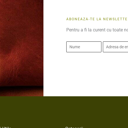
ABONEAZA-TE LA NEWSLETTE
Pentru a fi la curent cu toate n
N
E
u
m
m
a
e
i
*
l
*