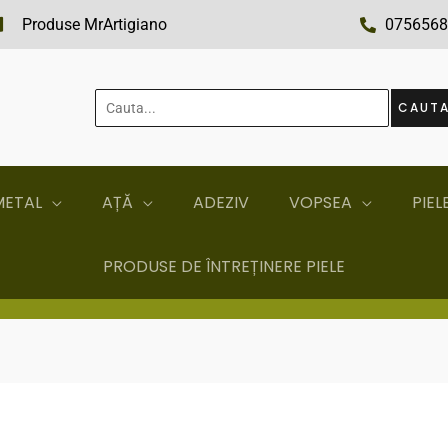
Produse MrArtigiano
0756568
Cauta...
CAUT
METAL
AȚĂ
ADEZIV
VOPSEA
PIEL
PRODUSE DE ÎNTREȚINERE PIELE