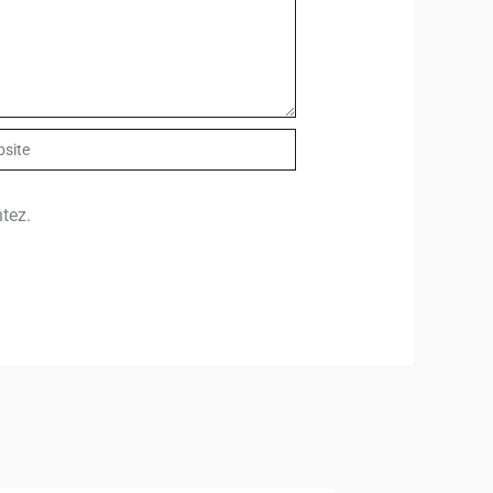
ite
tez.