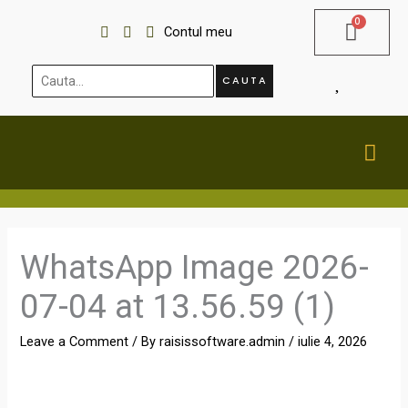
Skip
Contul meu
to
content
Cauta...
CAUTA
MA
ME
WhatsApp Image 2026-
07-04 at 13.56.59 (1)
Leave a Comment
/ By
raisissoftware.admin
/
iulie 4, 2026