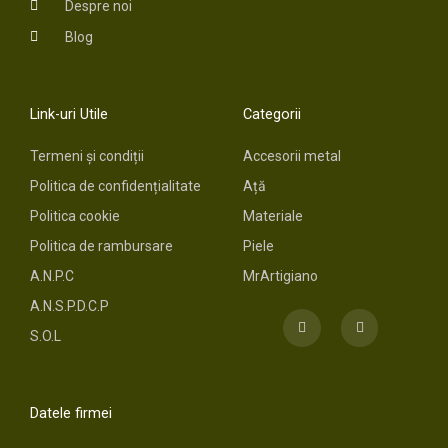
Despre noi
Blog
Link-uri Utile
Categorii
Termeni și condiții
Accesorii metal
Politica de confidențialitate
Ață
Politica cookie
Materiale
Politica de rambursare
Piele
A.N.P.C
MrArtigiano
A.N.S.P.D.C.P
F
I
a
n
S.O.L
c
s
e
t
b
a
o
g
o
r
Datele firmei
k
a
m