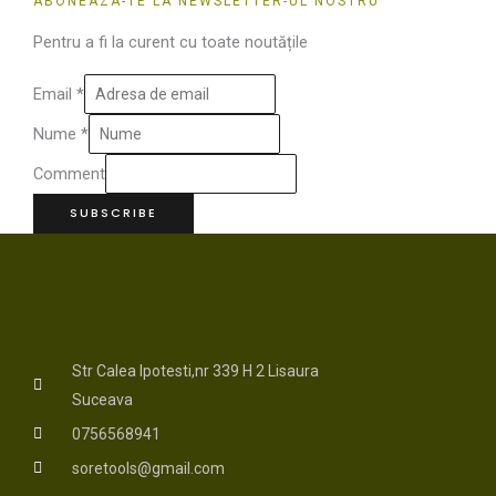
ABONEAZA-TE LA NEWSLETTER-UL NOSTRU
Pentru a fi la curent cu toate noutățile
Email
*
Nume
*
Comment
SUBSCRIBE
Str Calea Ipotesti,nr 339 H 2 Lisaura
Suceava
0756568941
soretools@gmail.com