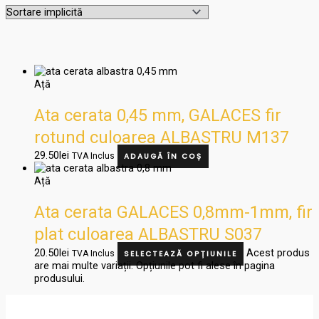
Ață
Ata cerata 0,45 mm, GALACES fir
rotund culoarea ALBASTRU M137
29.50
lei
TVA Inclus
ADAUGĂ ÎN COȘ
Ață
Ata cerata GALACES 0,8mm-1mm, fir
plat culoarea ALBASTRU S037
20.50
lei
Acest produs
TVA Inclus
SELECTEAZĂ OPȚIUNILE
are mai multe variații. Opțiunile pot fi alese în pagina
produsului.