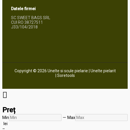
Datele firmei
SC SWEET BAGS SRL
CUI RO 38727511
J33/104/2018
Copyright © 2026 Unelte si scule pielarie | Unelte pielarit
| Soretools
Preț
Min
—
Max
lei
–