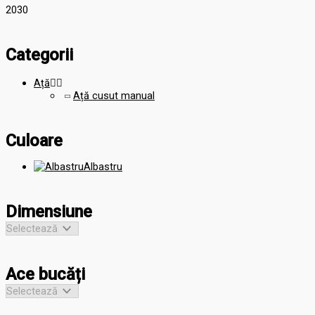
20
30
Categorii
Ață


Ață cusut manual
Culoare
Albastru
Dimensiune
Ace bucăți