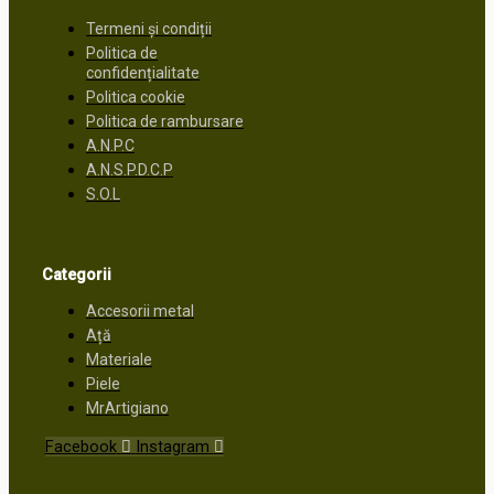
Termeni și condiții
Politica de
confidențialitate
Politica cookie
Politica de rambursare
A.N.P.C
A.N.S.P.D.C.P
S.O.L
Categorii
Accesorii metal
Ață
Materiale
Piele
MrArtigiano
Facebook
Instagram