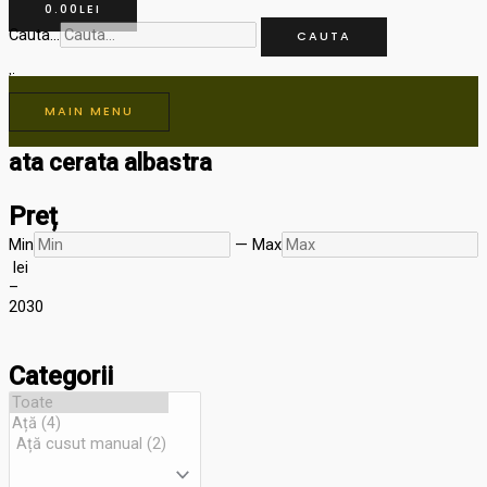
0.00
LEI
Cauta...
CAUTA
MAIN MENU
ata cerata albastra
Preț
Min
—
Max
lei
–
20
30
Categorii