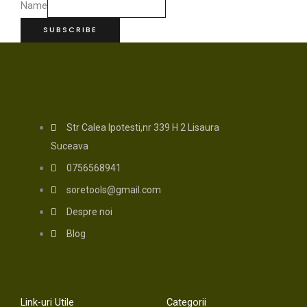
Name
SUBSCRIBE
Str Calea Ipotesti,nr 339 H 2 Lisaura
Suceava
0756568941
soretools@gmail.com
Despre noi
Blog
Link-uri Utile
Categorii