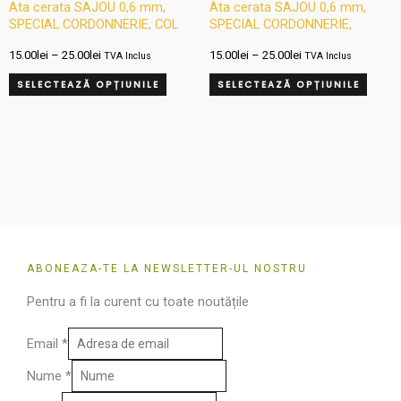
multe
multe
Ata cerata SAJOU 0,6 mm,
Ata cerata SAJOU 0,6 mm,
SPECIAL CORDONNERIE, COL
SPECIAL CORDONNERIE,
variații.
variați
890 VERDE INCHIS
BURGUNDY COL 453
Opțiunile
Opțiun
15.00
lei
–
25.00
lei
15.00
lei
–
25.00
lei
TVA Inclus
TVA Inclus
pot
pot
SELECTEAZĂ OPȚIUNILE
SELECTEAZĂ OPȚIUNILE
fi
fi
alese
alese
în
în
pagina
pagin
produsului.
produ
ABONEAZA-TE LA NEWSLETTER-UL NOSTRU
Pentru a fi la curent cu toate noutățile
Email
*
Nume
*