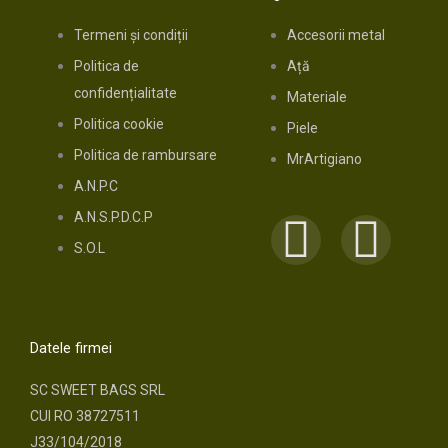
Termeni și condiții
Accesorii metal
Politica de
Ață
confidențialitate
Materiale
Politica cookie
Piele
Politica de rambursare
MrArtigiano
A.N.P.C
A.N.S.P.D.C.P
F
I
S.O.L
a
n
c
s
Datele firmei
e
t
SC SWEET BAGS SRL
CUI RO 38727511
b
a
J33/104/2018