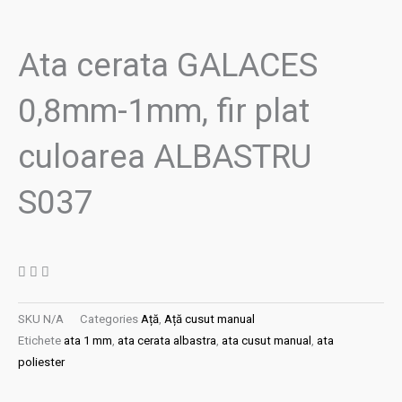
Ata cerata GALACES
0,8mm-1mm, fir plat
culoarea ALBASTRU
S037
SKU
N/A
Categories
Ață
,
Ață cusut manual
Etichete
ata 1 mm
,
ata cerata albastra
,
ata cusut manual
,
ata
poliester