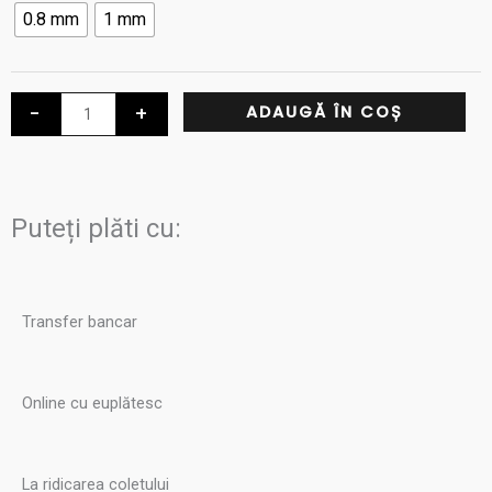
Ata
0.8 mm
1 mm
cerata
GALACES
0,8mm-
-
+
ADAUGĂ ÎN COȘ
1mm,
fir
plat
culoarea
Puteți plăti cu:
ALBASTRU
S037
Transfer bancar
Online cu euplătesc
La ridicarea coletului