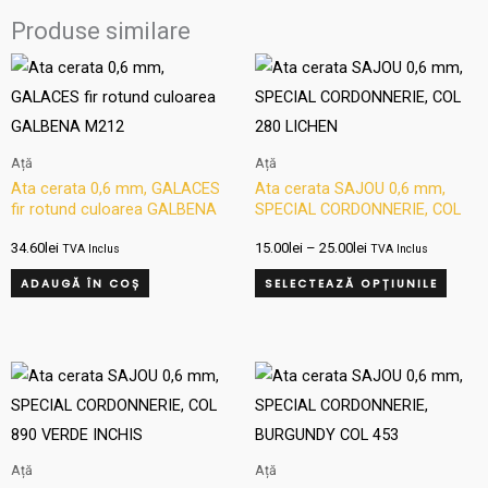
Produse similare
Interval
Aces
de
produ
prețuri:
15.00lei
are
până
mai
la
Ață
Ață
25.00lei
multe
Ata cerata 0,6 mm, GALACES
Ata cerata SAJOU 0,6 mm,
fir rotund culoarea GALBENA
SPECIAL CORDONNERIE, COL
variați
M212
280 LICHEN
Opțiun
34.60
lei
15.00
lei
–
25.00
lei
TVA Inclus
TVA Inclus
pot
ADAUGĂ ÎN COȘ
SELECTEAZĂ OPȚIUNILE
fi
alese
în
Interval
Interval
Acest
Aces
de
de
pagin
produs
produ
prețuri:
prețuri:
produ
15.00lei
15.00lei
are
are
până
până
mai
mai
la
la
Ață
Ață
25.00lei
25.00lei