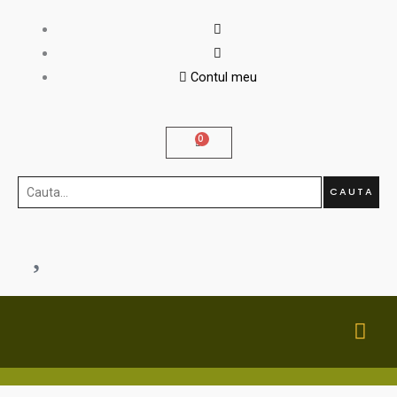
Skip
to
content
Contul meu
Cauta...
CAUTA
MA
ME