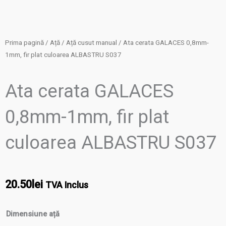
Prima pagină
/
Ață
/
Ață cusut manual
/ Ata cerata GALACES 0,8mm-
1mm, fir plat culoarea ALBASTRU S037
Ata cerata GALACES
0,8mm-1mm, fir plat
culoarea ALBASTRU S037
20.50
lei
TVA Inclus
Cantitate
Dimensiune ață