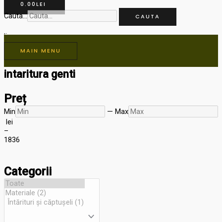
0.00
LEI
Cauta...
CAUTA
MAIN MENU
intaritura genti
Preț
Min
—
Max
lei
–
18
36
Categorii