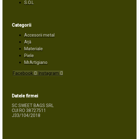
S.O.L
Categorii
Accesorii metal
Ață
Materiale
Piele
MrArtigiano
Facebook
Instagram
Datele firmei
SC SWEET BAGS SRL
CUI RO 38727511
J33/104/2018