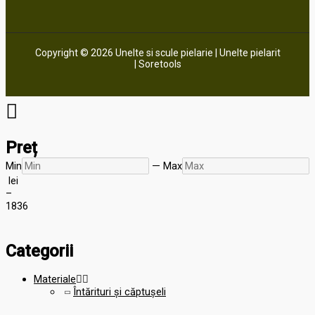
Copyright © 2026 Unelte si scule pielarie | Unelte pielarit
| Soretools
Preț
Min
—
Max
lei
–
18
36
Categorii
Materiale


Întărituri și căptușeli