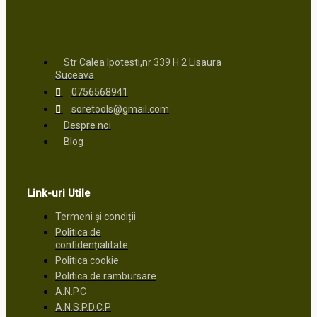
Str Calea Ipotesti,nr 339 H 2 Lisaura
Suceava
0756568941
soretools@gmail.com
Despre noi
Blog
Link-uri Utile
Termeni și condiții
Politica de
confidențialitate
Politica cookie
Politica de rambursare
A.N.P.C
A.N.S.P.D.C.P