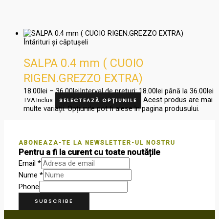
Întărituri și căptușeli
SALPA 0.4 mm ( CUOIO
RIGEN.GREZZO EXTRA)
18.00
lei
–
36.00
lei
Interval de prețuri: 18.00lei până la 36.00lei
Acest produs are mai
TVA Inclus
SELECTEAZĂ OPȚIUNILE
multe variații. Opțiunile pot fi alese în pagina produsului.
ABONEAZA-TE LA NEWSLETTER-UL NOSTRU
Pentru a fi la curent cu toate noutățile
Email
*
Nume
*
Phone
SUBSCRIBE