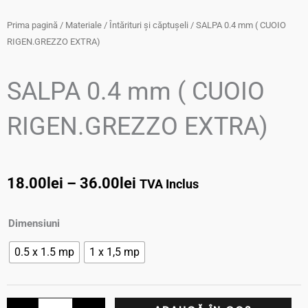
Prima pagină
/
Materiale
/
Întărituri și căptușeli
/ SALPA 0.4 mm ( CUOIO
RIGEN.GREZZO EXTRA)
SALPA 0.4 mm ( CUOIO
RIGEN.GREZZO EXTRA)
Interval
18.00
lei
–
36.00
lei
TVA Inclus
de
Cantitate
Dimensiuni
prețuri:
SALPA
0.5 x 1.5 mp
1 x 1,5 mp
0.4
18.00lei
mm
până
(