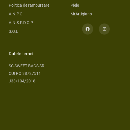
Politica de rambursare
Piele
A.N.P.C
MrArtigiano
A.N.S.P.D.C.P
F
I
a
n
S.O.L
c
s
e
t
b
a
o
g
o
r
Datele firmei
k
a
m
SC SWEET BAGS SRL
CUI RO 38727511
J33/104/2018