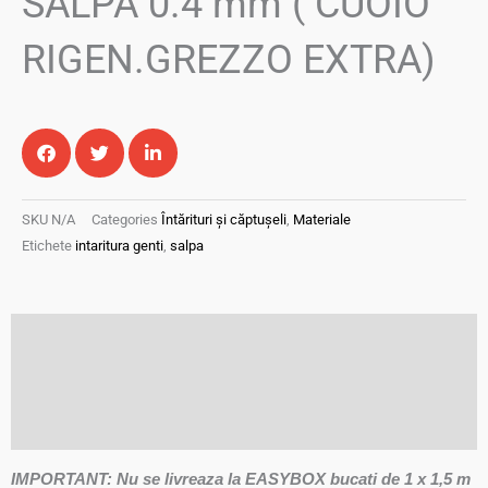
SALPA 0.4 mm ( CUOIO
RIGEN.GREZZO EXTRA)
SKU
N/A
Categories
Întărituri și căptușeli
,
Materiale
Etichete
intaritura genti
,
salpa
Descriere
Informații suplimentare
Recenzii (0)
IMPORTANT: Nu se livreaza la EASYBOX bucati de 1 x 1,5 m