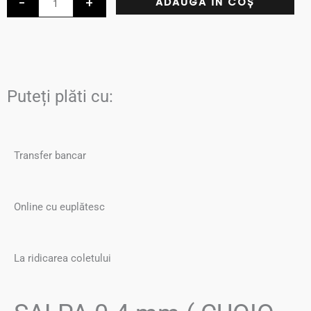
-
+
ADAUGĂ ÎN COȘ
CUOIO
la
RIGEN.GREZZO
36.00lei
EXTRA)
Puteți plăti cu:
Transfer bancar
Online cu euplătesc
La ridicarea coletului