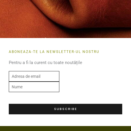
ABONEAZA-TE LA NEWSLETTER-UL NOSTRU
Pentru a fi la curent cu toate noutățile
E
m
N
a
u
i
m
l
e
SUBSCRIBE
*
*