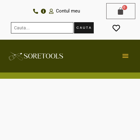
Skip
Contul meu
to
content
Cauta...
CAUTA
MAI
MEN