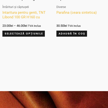
de
produs
în
prețuri:
Întărituri și căptușeli
Diverse
23.00lei
are
pagin
Intaritura pentru genti, TNT
Parafina (ceara sintetica)
până
Libond 100 GR H160 cu
mai
la
produ
adeziv, Negru
46.00lei
multe
23.00
lei
–
46.00
lei
30.50
lei
TVA Inclus
TVA Inclus
variații.
SELECTEAZĂ OPȚIUNILE
ADAUGĂ ÎN COȘ
Opțiunile
pot
fi
alese
în
pagina
produsului.