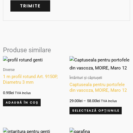
Produse similare
Interval
Aces
de
produ
prețuri:
Diverse
29.00lei
are
1 m profil rotund Art. 9150P,
Întărituri și căptușeli
până
Diametru 3 mm
mai
la
Captuseala pentru portofele
58.00lei
din vascoza, MOIRE, Maro 12
multe
0.95
lei
TVA Inclus
variați
29.00
lei
–
58.00
lei
TVA Inclus
ADAUGĂ ÎN COȘ
Opțiu
SELECTEAZĂ OPȚIUNILE
pot
fi
Interval
Acest
alese