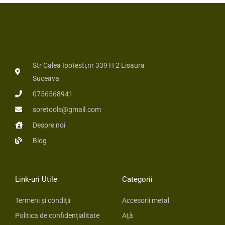
Str Calea Ipotesti,nr 339 H 2 Lisaura
Suceava
0756568941
soretools@gmail.com
Despre noi
Blog
Link-uri Utile
Categorii
Termeni și condiții
Accesorii metal
Politica de confidențialitate
Ață