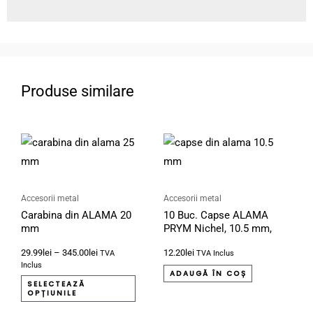
Produse similare
Interval
Acest
de
produs
prețuri:
29.99lei
are
până
mai
la
Accesorii metal
Accesorii metal
345.00lei
Carabina din ALAMA 20
10 Buc. Capse ALAMA
multe
mm
PRYM Nichel, 10.5 mm,
variații.
Cod
29.99
lei
–
345.00
lei
12.20
lei
0/1A1+0/1B+O/1C+O/1D
Opțiunile
TVA
TVA Inclus
Inclus
pot
ADAUGĂ ÎN COȘ
SELECTEAZĂ
fi
OPȚIUNILE
alese