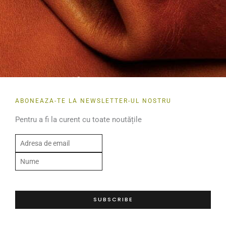
ABONEAZA-TE LA NEWSLETTER-UL NOSTRU
Pentru a fi la curent cu toate noutățile
E
m
N
a
u
i
m
l
e
SUBSCRIBE
*
*