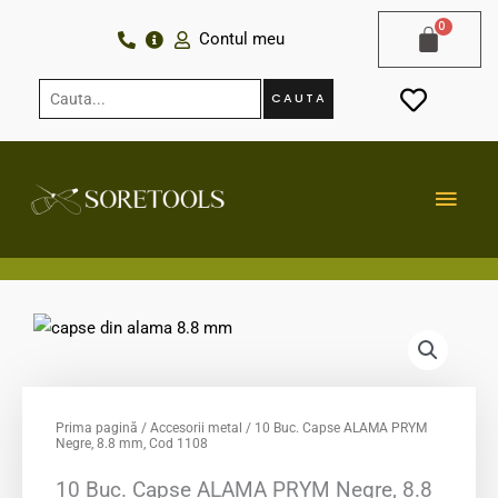
Skip
Contul meu
to
content
Cauta...
CAUTA
MAI
MEN
Prima pagină
/
Accesorii metal
/ 10 Buc. Capse ALAMA PRYM
Negre, 8.8 mm, Cod 1108
10 Buc. Capse ALAMA PRYM Negre, 8.8