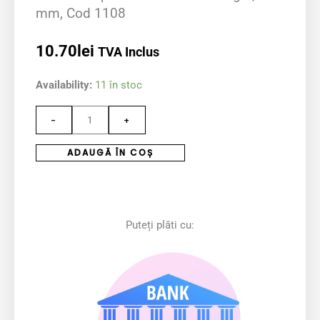
mm, Cod 1108
10.70
lei
TVA Inclus
Cantitate
Availability:
11 în stoc
10
-
+
Buc.
Capse
ADAUGĂ ÎN COȘ
ALAMA
PRYM
Negre,
8.8
Puteți plăti cu:
mm,
Cod
1108