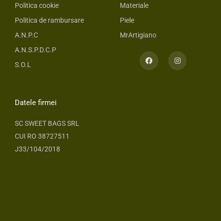
Politica cookie
Materiale
Politica de rambursare
Piele
A.N.P.C
MrArtigiano
A.N.S.P.D.C.P
F
I
a
n
S.O.L
c
s
e
t
b
a
o
g
o
r
Datele firmei
k
a
m
SC SWEET BAGS SRL
CUI RO 38727511
J33/104/2018