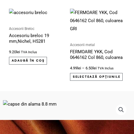
în
Interval
Aces
pagina
de
produ
prețuri:
produsului.
4.99lei
are
Accesorii Breloc
până
Accesoriu breloc 19
mai
la
mm,Nichel, H5281
6.50lei
multe
Accesorii metal
FERMOARE YKK, Cod
9.20
lei
variați
TVA Inclus
0646162 Col 860, culoarea
Opțiu
ADAUGĂ ÎN COȘ
GRI
4.99
lei
–
6.50
lei
pot
TVA Inclus
fi
SELECTEAZĂ OPȚIUNILE
alese
în
pagin
produ