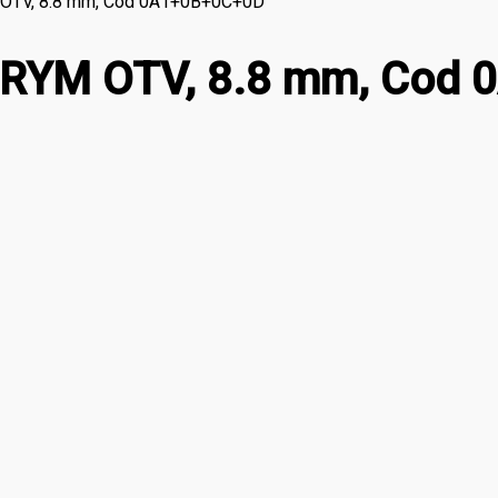
OTV, 8.8 mm, Cod 0A1+0B+0C+0D
PRYM OTV, 8.8 mm, Cod