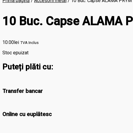
Prima pagină
/
Accesorii metal
/ 10 Buc. Capse ALAMA PRYM 
10 Buc. Capse ALAMA 
10.00
lei
TVA Inclus
Stoc epuizat
Puteți plăti cu:
Transfer bancar
Online cu euplătesc