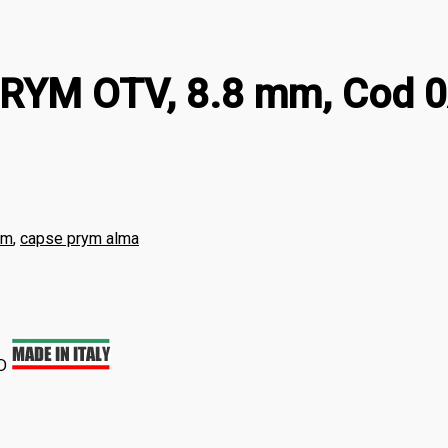
PRYM OTV, 8.8 mm, Cod
mm
,
capse prym alma
0D