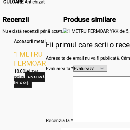
CULOARE
Antichizat
Recenzii
Produse similare
Nu există recenzii până acum.
Accesorii metal
Fii primul care scrii o
1 METRU
Adresa ta de email nu va fi publicată.
Câmp
FERMOAR
Evaluarea ta
*
YKK de 5,
18.00
lei
TVA
Inclus
ADAUGĂ
Cod
ÎN COȘ
0518675,
Col 857,
culoare
MARO
Recenzia ta
*
DESCHIS