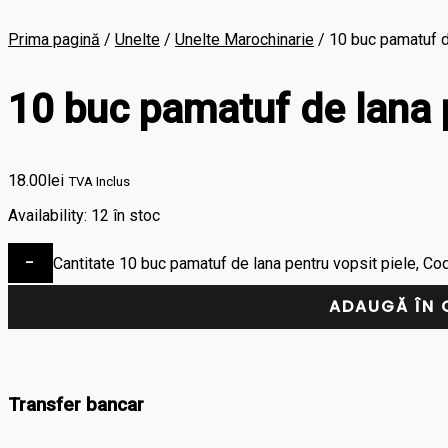
Prima pagină
/
Unelte
/
Unelte Marochinarie
/ 10 buc pamatuf d
10 buc pamatuf de lana 
18.00
lei
TVA Inclus
Availability:
12 în stoc
-
Cantitate 10 buc pamatuf de lana pentru vopsit piele, C
ADAUGĂ ÎN 
Transfer bancar