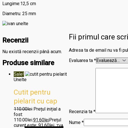
Lungime:12,5 cm
Diametru: 25 mm
Fii primul care sc
Recenzii
Adresa ta de email nu va fi pu
Nu există recenzii până acum.
Evaluarea ta
*
Produse similare
Sale!
Unelte
Cutit pentru
pielarit cu cap
plat din otel
110.00
lei
Prețul inițial a
Recenzia ta
*
fost:
inoxidabil IVAN,
110.00lei.
91.60
lei
Prețul
Nume
*
curent este: 91.60lei.
TVA
Cod 3582-00