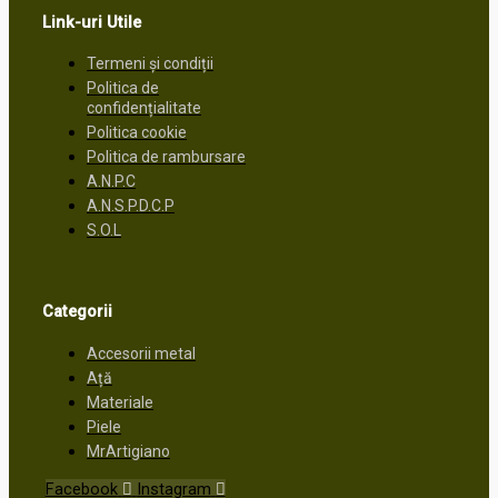
Link-uri Utile
Termeni și condiții
Politica de
confidențialitate
Politica cookie
Politica de rambursare
A.N.P.C
A.N.S.P.D.C.P
S.O.L
Categorii
Accesorii metal
Ață
Materiale
Piele
MrArtigiano
Facebook
Instagram