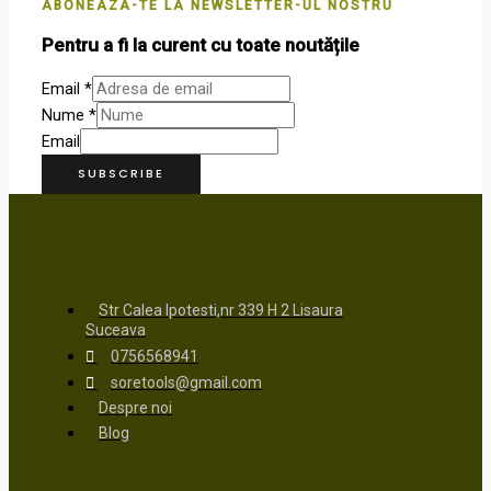
ABONEAZA-TE LA NEWSLETTER-UL NOSTRU
Pentru a fi la curent cu toate noutățile
Email
*
Nume
*
Email
SUBSCRIBE
Str Calea Ipotesti,nr 339 H 2 Lisaura
Suceava
0756568941
soretools@gmail.com
Despre noi
Blog