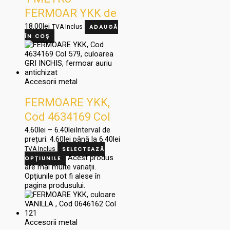
FERMOAR YKK de
5, Cod 0518675,
18.00
lei
TVA Inclus
ADAUGĂ
ÎN COȘ
Col 857, culoare
MARO DESCHIS
Accesorii metal
FERMOARE YKK,
Cod 4634169 Col
579, culoarea GRI
4.60
lei
–
6.40
lei
Interval de
prețuri: 4.60lei până la 6.40lei
INCHIS, fermoar
TVA Inclus
SELECTEAZĂ
Acest produs
auriu antichizat
OPȚIUNILE
are mai multe variații.
Opțiunile pot fi alese în
pagina produsului.
Accesorii metal