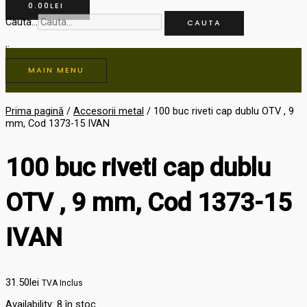
0.00
LEI
Cauta...
CAUTA
MAIN MENU
Prima pagină
/
Accesorii metal
/ 100 buc riveti cap dublu OTV , 9
mm, Cod 1373-15 IVAN
100 buc riveti cap dublu
OTV , 9 mm, Cod 1373-15
IVAN
31.50
lei
TVA Inclus
Availability:
8 în stoc