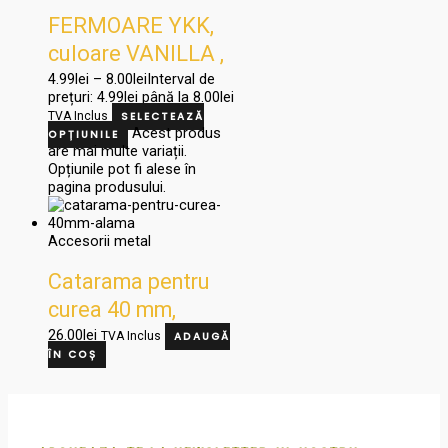
FERMOARE YKK,
culoare VANILLA ,
Cod 0646162 Col
4.99
lei
–
8.00
lei
Interval de
prețuri: 4.99lei până la 8.00lei
121
TVA Inclus
SELECTEAZĂ
Acest produs
OPȚIUNILE
are mai multe variații.
Opțiunile pot fi alese în
pagina produsului.
Accesorii metal
Catarama pentru
curea 40 mm,
ALAMA, Culoare
26.00
lei
TVA Inclus
ADAUGĂ
ÎN COȘ
OTTONE, Cod
816/40