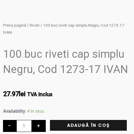
Prima pagină
/
Riveti
/ 100 buc riveti cap simplu Negru, Cod 1273-17
IVAN
100 buc riveti cap simplu
Negru, Cod 1273-17 IVAN
27.97
lei
TVA Inclus
Cantitate
Availability:
4 în stoc
100
-
+
ADAUGĂ ÎN COȘ
buc