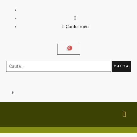
Skip
to
content
Contul meu
Cauta...
CAUTA
MA
ME