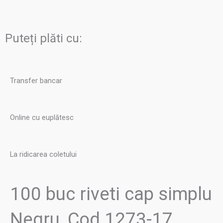
riveti
cap
simplu
Puteți plăti cu:
Negru,
Cod
1273-
Transfer bancar
17
IVAN
Online cu euplătesc
La ridicarea coletului
100 buc riveti cap simplu
Negru, Cod 1273-17