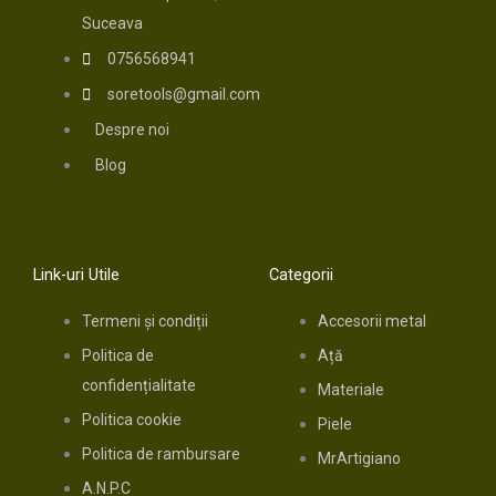
Suceava
0756568941
soretools@gmail.com
Despre noi
Blog
Link-uri Utile
Categorii
Termeni și condiții
Accesorii metal
Politica de
Ață
confidențialitate
Materiale
Politica cookie
Piele
Politica de rambursare
MrArtigiano
A.N.P.C