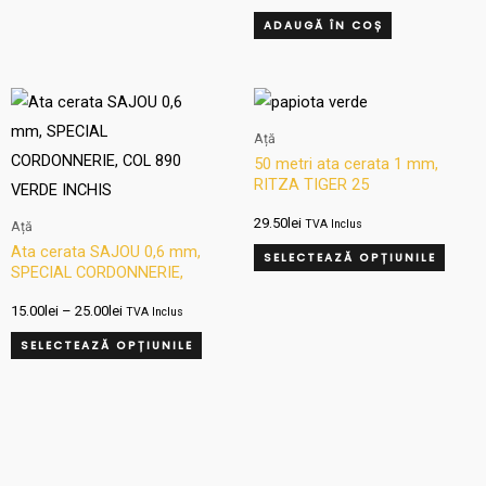
ADAUGĂ ÎN COȘ
Interval
Acest
Aces
de
produs
produ
prețuri:
Ață
15.00lei
are
are
50 metri ata cerata 1 mm,
până
RITZA TIGER 25
mai
mai
la
25.00lei
multe
multe
29.50
lei
TVA Inclus
Ață
variații.
variați
Ata cerata SAJOU 0,6 mm,
SELECTEAZĂ OPȚIUNILE
SPECIAL CORDONNERIE,
Opțiunile
Opțiun
COL 890 VERDE INCHIS
pot
pot
15.00
lei
–
25.00
lei
TVA Inclus
fi
fi
SELECTEAZĂ OPȚIUNILE
alese
alese
în
în
pagina
pagin
produsului.
produ