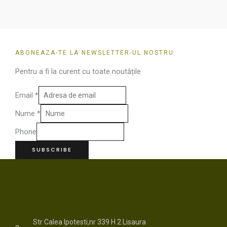
ABONEAZA-TE LA NEWSLETTER-UL NOSTRU
Pentru a fi la curent cu toate noutățile
Email
*
Nume
*
Phone
SUBSCRIBE
Str Calea Ipotesti,nr 339 H 2 Lisaura