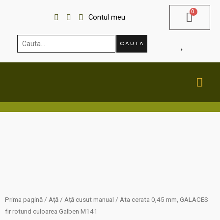
Skip
Contul meu
to
content
Cauta...
CAUTA
MA
ME
Prima pagină
/
Ață
/
Ață cusut manual
/ Ata cerata 0,45 mm, GALACES
fir rotund culoarea Galben M141