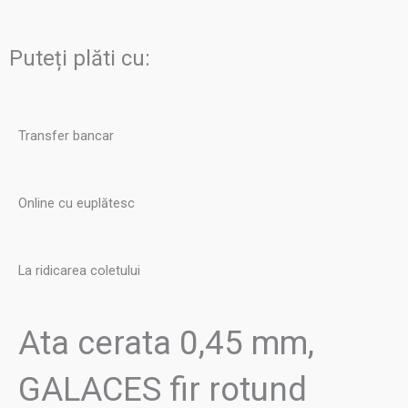
mm,
GALACES
Puteți plăti cu:
fir
rotund
culoarea
Transfer bancar
Galben
M141
Online cu euplătesc
La ridicarea coletului
Ata cerata 0,45 mm,
GALACES fir rotund