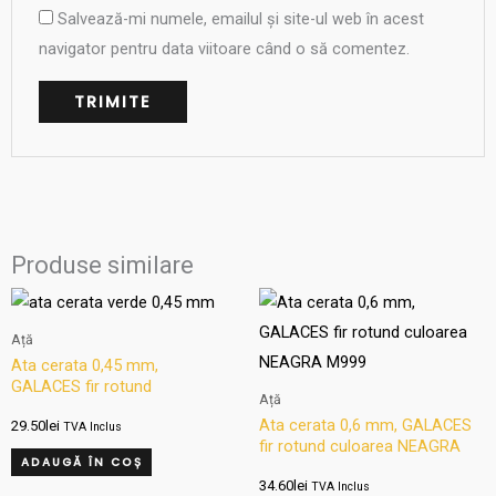
Salvează-mi numele, emailul și site-ul web în acest
navigator pentru data viitoare când o să comentez.
Produse similare
Ață
Ata cerata 0,45 mm,
GALACES fir rotund
Ață
culoarea VERDE M166
Ata cerata 0,6 mm, GALACES
29.50
lei
TVA Inclus
fir rotund culoarea NEAGRA
ADAUGĂ ÎN COȘ
M999
34.60
lei
TVA Inclus