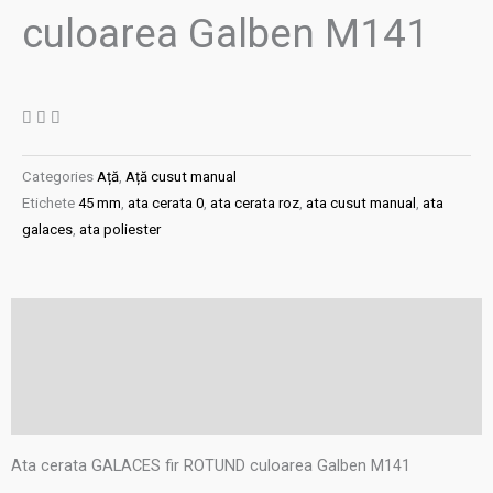
culoarea Galben M141
Categories
Ață
,
Ață cusut manual
Etichete
45 mm
,
ata cerata 0
,
ata cerata roz
,
ata cusut manual
,
ata
galaces
,
ata poliester
Descriere
Informații suplimentare
Recenzii (0)
Ata cerata GALACES fir ROTUND culoarea Galben M141