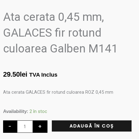
Ata cerata 0,45 mm,
GALACES fir rotund
culoarea Galben M141
29.50
lei
TVA Inclus
Ata cerata GALACES fir rotund culoarea ROZ 0,45 mm
Cantitate
2 în stoc
Availability:
Ata
-
+
ADAUGĂ ÎN COȘ
cerata
0,45