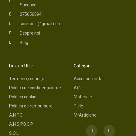
Suceava
0756568941
soretools@gmail.com
Despre noi
Blog
Link-uri Utile
Categorii
Termeni și condiții
Accesorii metal
Politica de confidențialitate
Ață
Politica cookie
Materiale
Politica de rambursare
Piele
A.N.P.C
MrArtigiano
A.N.S.P.D.C.P
F
I
a
n
S.O.L
c
s