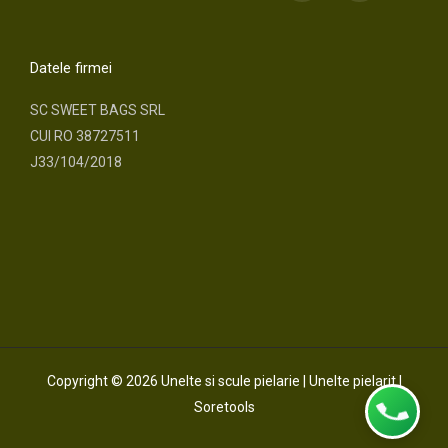
e
t
b
a
o
g
o
r
Datele firmei
k
a
m
SC SWEET BAGS SRL
CUI RO 38727511
J33/104/2018
Copyright © 2026 Unelte si scule pielarie | Unelte pielarit |
Soretools