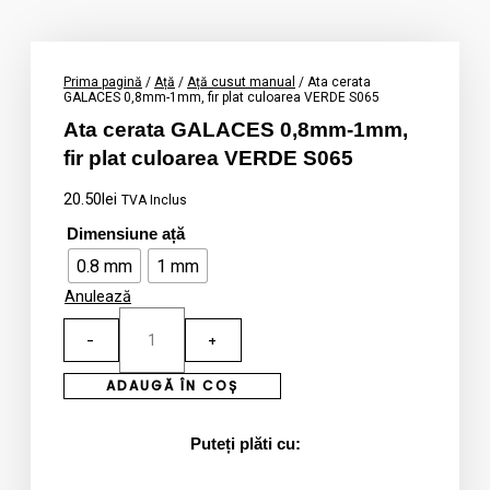
Prima pagină
/
Ață
/
Ață cusut manual
/ Ata cerata
GALACES 0,8mm-1mm, fir plat culoarea VERDE S065
Ata cerata GALACES 0,8mm-1mm,
fir plat culoarea VERDE S065
20.50
lei
TVA Inclus
Dimensiune ață
0.8 mm
1 mm
Anulează
-
+
ADAUGĂ ÎN COȘ
Puteți plăti cu: