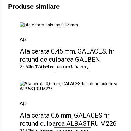
Produse similare
Ață
Ata cerata 0,45 mm, GALACES, fir
rotund de culoarea GALBEN
M177
29.50
lei
TVA Inclus
ADAUGĂ ÎN COȘ
Ață
Ata cerata 0,6 mm, GALACES fir
rotund culoarea ALBASTRU M226