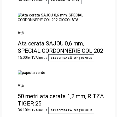
34.60
lei
TVA Inclus
ADAUGĂ ÎN COȘ
Acest
produs
are
mai
Ață
multe
variații.
Ata cerata SAJOU 0,6 mm,
Opțiunile
pot
SPECIAL CORDONNERIE COL.202
fi
CIOCOLATA
alese
15.00
lei
TVA Inclus
SELECTEAZĂ OPȚIUNILE
în
pagina
produsului.
Acest
produs
are
Ață
mai
multe
50 metri ata cerata 1,2 mm, RITZA
variații.
Opțiunile
TIGER 25
pot
fi
34.10
lei
TVA Inclus
SELECTEAZĂ OPȚIUNILE
alese