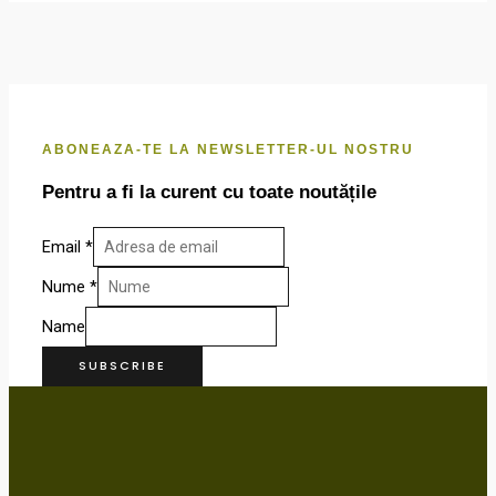
în
pagina
produsului.
ABONEAZA-TE LA NEWSLETTER-UL NOSTRU
Pentru a fi la curent cu toate noutățile
Email
*
Nume
*
Name
SUBSCRIBE