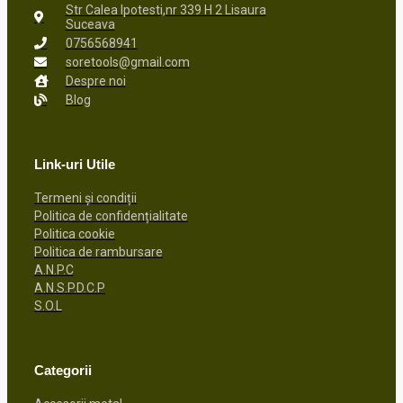
Str Calea Ipotesti,nr 339 H 2 Lisaura
Suceava
0756568941
soretools@gmail.com
Despre noi
Blog
Link-uri Utile
Termeni și condiții
Politica de confidențialitate
Politica cookie
Politica de rambursare
A.N.P.C
A.N.S.P.D.C.P
S.O.L
Categorii