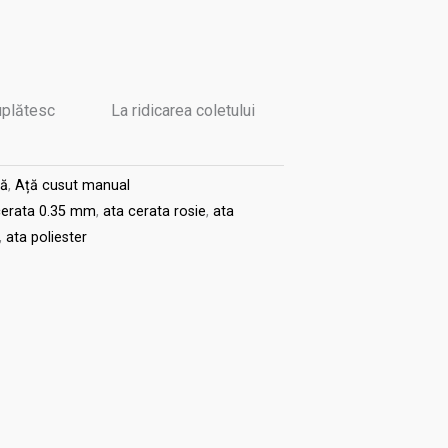
uplătesc
La ridicarea coletului
ă
,
Ață cusut manual
cerata 0.35 mm
,
ata cerata rosie
,
ata
,
ata poliester