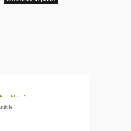
Opțiunile
pot
fi
alese
în
pagina
produsului.
R-UL NOSTRU
utățile