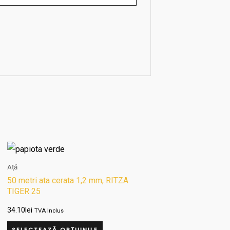
Acest
produs
Ață
are
50 metri ata cerata 1,2 mm, RITZA
TIGER 25
mai
multe
34.10
lei
TVA Inclus
variații.
SELECTEAZĂ OPȚIUNILE