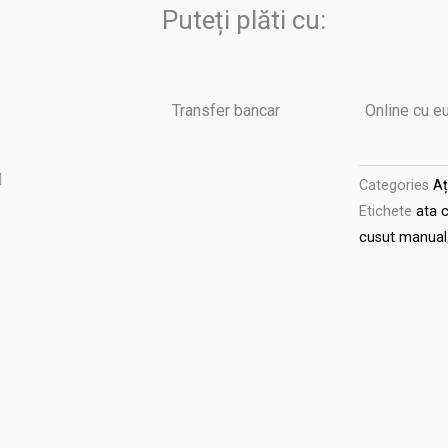
GALACES
Puteți plăti cu:
fir
rotund
culoarea
Transfer bancar
Online cu e
ROSU
M149
Categories
Aț
Etichete
ata 
cusut manual