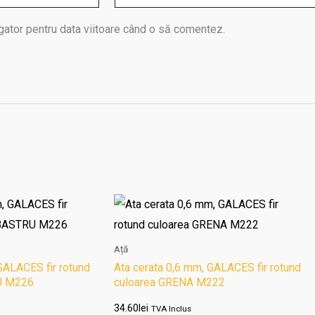
gator pentru data viitoare când o să comentez.
Ață
GALACES fir rotund
Ata cerata 0,6 mm, GALACES fir rotund
U M226
culoarea GRENA M222
34.60
lei
TVA Inclus