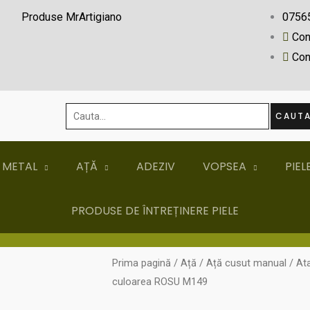
Produse MrArtigiano
0756
Con
Con
Cauta...
CAUT
 METAL
AȚĂ
ADEZIV
VOPSEA
PIEL
PRODUSE DE ÎNTREȚINERE PIELE
Prima pagină
/
Ață
/
Ață cusut manual
/ At
culoarea ROSU M149