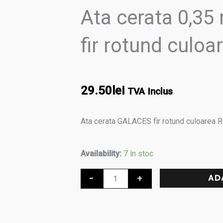
Ata cerata 0,3
fir rotund culo
29.50
lei
TVA Inclus
Ata cerata GALACES fir rotund culoarea
Cantitate
Availability:
7 în stoc
Ata
-
+
AD
cerata
0,35
mm,