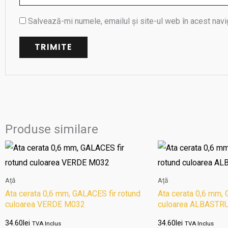
Salvează-mi numele, emailul și site-ul web în acest navi
Produse similare
Ață
Ață
Ata cerata 0,6 mm, GALACES fir rotund
Ata cerata 0,6 mm, 
culoarea VERDE M032
culoarea ALBASTR
34.60
lei
34.60
lei
TVA Inclus
TVA Inclus