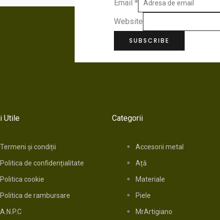
Email
*
Website
SUBSCRIBE
i Utile
Categorii
Termeni și condiții
Accesorii metal
Politica de confidențialitate
Ață
Politica cookie
Materiale
Politica de rambursare
Piele
A.N.P.C
MrArtigiano