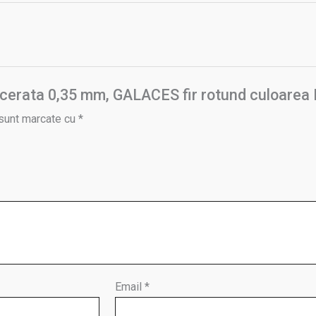
Ata cerata 0,35 mm, GALACES fir rotund culoar
 sunt marcate cu
*
Email
*