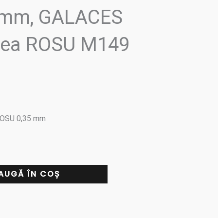
5 mm, GALACES
area ROSU M149
 ROSU 0,35 mm
AUGĂ ÎN COȘ