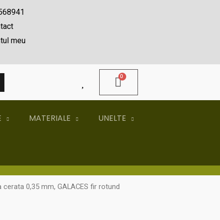
568941
tact
tul meu
A
E
MATERIALE
UNELTE
a cerata 0,35 mm, GALACES fir rotund