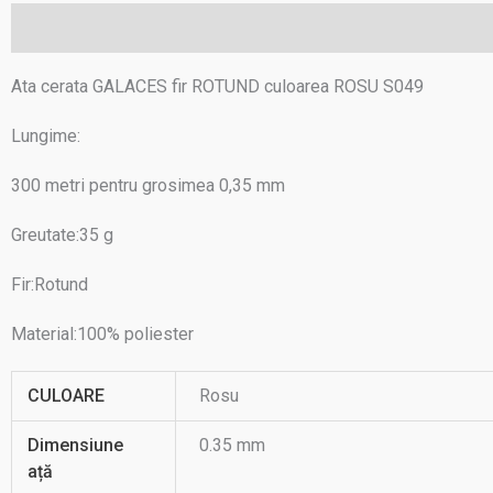
Descriere
Informații suplimentare
Recenzii (0)
Ata cerata GALACES fir ROTUND culoarea ROSU S049
Lungime:
300 metri pentru grosimea 0,35 mm
Greutate:35 g
Fir:Rotund
Material:100% poliester
CULOARE
Rosu
Dimensiune
0.35 mm
ață