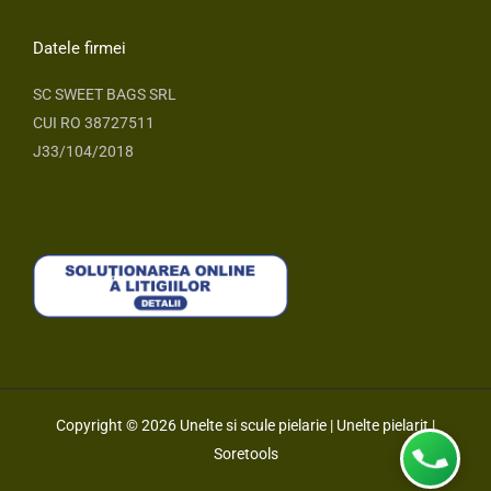
b
a
o
g
o
r
Datele firmei
k
a
m
SC SWEET BAGS SRL
CUI RO 38727511
J33/104/2018
Copyright © 2026 Unelte si scule pielarie | Unelte pielarit |
Soretools