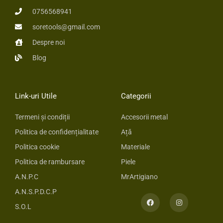
0756568941
soretools@gmail.com
Despre noi
Blog
Link-uri Utile
Categorii
Termeni și condiții
Accesorii metal
Politica de confidențialitate
Ață
Politica cookie
Materiale
Politica de rambursare
Piele
A.N.P.C
MrArtigiano
A.N.S.P.D.C.P
F
I
a
n
S.O.L
c
s
e
t