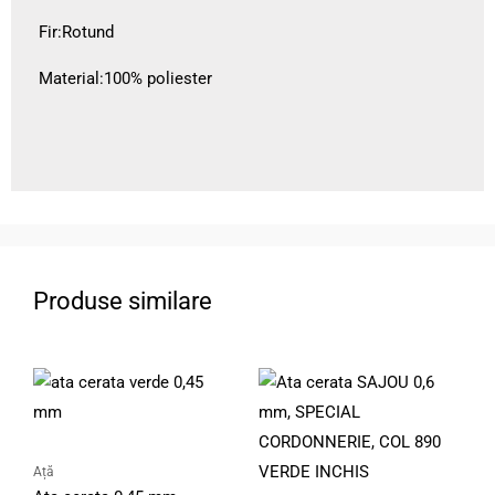
Fir:Rotund
Material:100% poliester
Produse similare
Interval
Aces
de
produ
prețuri:
15.00lei
are
până
mai
la
Ață
25.00lei