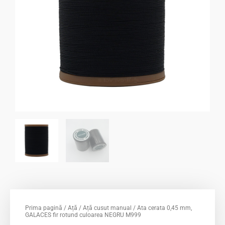
Prima pagină
/
Ață
/
Ață cusut manual
/ Ata cerata 0,45 mm,
GALACES fir rotund culoarea NEGRU M999