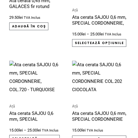
Ata cerata 0,45 mm,
multe
GALACES fir rotund
variați
Ață
culoarea VERDE M166
Ata cerata SAJOU 0,6 mm,
29.50
lei
Opțiu
TVA Inclus
SPECIAL CORDONNERIE,
pot
ADAUGĂ ÎN COȘ
COL 890 VERDE INCHIS
15.00
lei
–
25.00
lei
fi
TVA Inclus
alese
SELECTEAZĂ OPȚIUNILE
în
pagin
Interval
Acest
Aces
produ
de
produs
produ
prețuri:
15.00lei
are
are
până
mai
mai
la
25.00lei
multe
multe
variații.
variați
Ață
Ață
Ata cerata SAJOU 0,6
Ata cerata SAJOU 0,6 mm,
Opțiunile
Opțiu
mm, SPECIAL
SPECIAL CORDONNERIE
pot
pot
CORDONNERIE,
COL.202 CIOCOLATA
15.00
lei
–
25.00
lei
15.00
lei
COL.720 – TURQUOISE
fi
fi
TVA Inclus
TVA Inclus