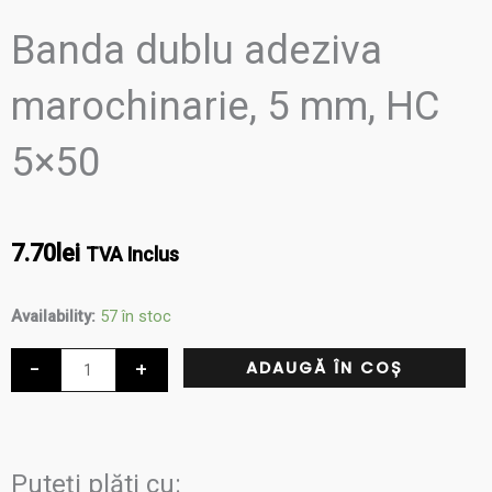
Banda dublu adeziva
marochinarie, 5 mm, HC
5×50
7.70
lei
TVA Inclus
Cantitate
Availability:
57 în stoc
Banda
-
+
ADAUGĂ ÎN COȘ
dublu
adeziva
marochinarie,
5
Puteți plăti cu: