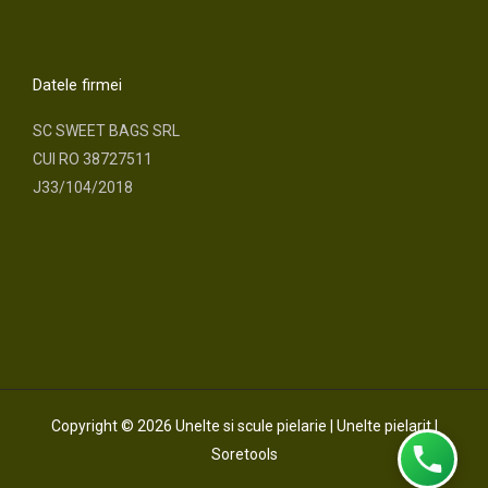
a
n
c
s
Datele firmei
e
t
SC SWEET BAGS SRL
CUI RO 38727511
b
a
J33/104/2018
o
g
o
r
k
a
m
Copyright © 2026 Unelte si scule pielarie | Unelte pielarit |
Soretools