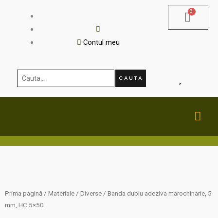
Skip
to
content
Contul meu
Cauta...
CAUTA
MA
ME
Prima pagină
/
Materiale
/
Diverse
/ Banda dublu adeziva marochinarie, 5
mm, HC 5×50