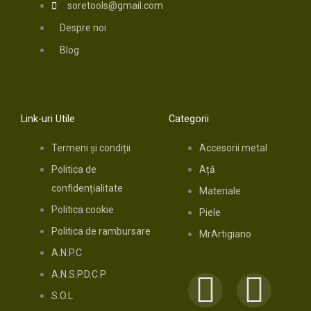
soretools@gmail.com
Despre noi
Blog
Link-uri Utile
Categorii
Termeni și condiții
Accesorii metal
Politica de
Ață
confidențialitate
Materiale
Politica cookie
Piele
Politica de rambursare
MrArtigiano
A.N.P.C
A.N.S.P.D.C.P
F
I
S.O.L