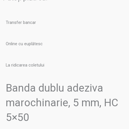
mm,
HC
5x50
Transfer bancar
Online cu euplătesc
La ridicarea coletului
Banda dublu adeziva
marochinarie, 5 mm, HC
5×50