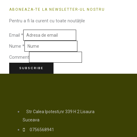
ABONEAZA-TE LA NEWSLETTER-UL NOSTRU
Pentru a fi la curent cu toate noutățile
Email
*
Nume
*
Comment
SUBSCRIBE
Str Calea Ipotesti,nr 339 H 2 Lisaura
Suceava
0756568941