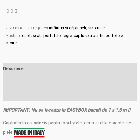
SKU
N/A
Categories
Întărituri și căptușeli
,
Materiale
Etichete
captuseala portofele negre
,
captusela pentru portofele
moire
Descriere
Informații suplimentare
Recenzii (0)
IMPORTANT: Nu se livreaza la EASYBOX bucati de 1 x 1,5 m !!
Captuseala cu
adeziv
pentru portofele, genti si alte obiecte din
piele