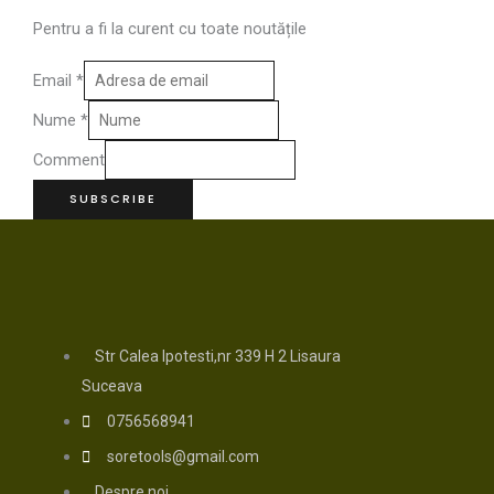
Pentru a fi la curent cu toate noutățile
Email
*
Nume
*
Comment
SUBSCRIBE
Str Calea Ipotesti,nr 339 H 2 Lisaura
Suceava
0756568941
soretools@gmail.com
Despre noi