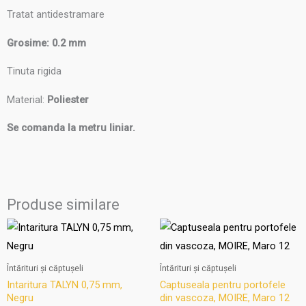
Tratat antidestramare
Grosime: 0.2 mm
Tinuta rigida
Material:
Poliester
Se comanda la metru liniar.
Produse similare
Interval
Interval
Acest
Aces
de
de
produs
produ
prețuri:
prețuri:
55.00lei
29.00lei
are
are
Întărituri și căptușeli
Întărituri și căptușeli
până
până
mai
mai
la
la
Intaritura TALYN 0,75 mm,
Captuseala pentru portofele
110.00lei
58.00lei
Negru
din vascoza, MOIRE, Maro 12
multe
multe