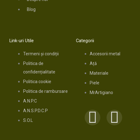
Blog
Link-uri Utile
Categorii
Termeni și condiții
Accesorii metal
Politica de
Ață
confidențialitate
Materiale
Politica cookie
Piele
Politica de rambursare
MrArtigiano
A.N.P.C
A.N.S.P.D.C.P
F
I
S.O.L
a
n