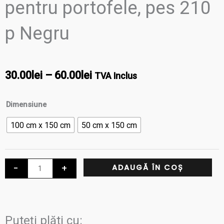
pentru portofele, pes 210
p Negru
Interval
30.00
lei
–
60.00
lei
TVA Inclus
de
Cantitate
Dimensiune
prețuri:
Captuseala
100 cm x 150 cm
50 cm x 150 cm
cu
30.00lei
adeziv
până
pentru
-
+
ADAUGĂ ÎN COȘ
portofele,
la
pes
60.00lei
210
p
Puteți plăti cu: