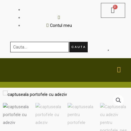
Skip
to
content
Contul meu
Cauta...
CAUTA
MA
ME