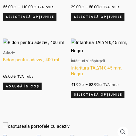
variații.
variați
55.00
lei
–
110.00
lei
29.00
lei
–
58.00
lei
TVA Inclus
TVA Inclus
Opțiunile
Opțiun
SELECTEAZĂ OPȚIUNILE
SELECTEAZĂ OPȚIUNILE
pot
pot
fi
fi
alese
alese
Interval
Aces
de
în
în
produ
prețuri:
Adeziv
pagina
pagin
41.99lei
are
Bidon pentru adeziv , 400 ml
Întărituri și căptușeli
până
produsului.
produ
mai
la
Intaritura TALYN 0,45 mm,
82.99lei
Negru
multe
68.00
lei
TVA Inclus
variați
41.99
lei
–
82.99
lei
TVA Inclus
ADAUGĂ ÎN COȘ
Opțiun
SELECTEAZĂ OPȚIUNILE
pot
fi
alese
în
pagin