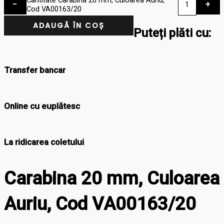
-
+
Cod VA00163/20
ADAUGĂ ÎN COȘ
Puteți plăti cu:
Transfer bancar
Online cu euplătesc
La ridicarea coletului
Carabina 20 mm, Culoarea
Auriu, Cod VA00163/20