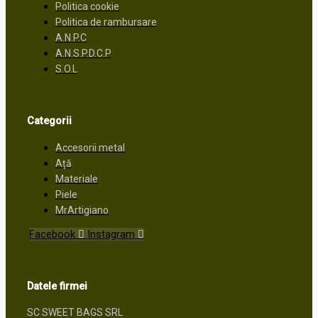
Politica cookie
Politica de rambursare
A.N.P.C
A.N.S.P.D.C.P
S.O.L
Categorii
Accesorii metal
Ață
Materiale
Piele
MrArtigiano
Facebook
Instagram
Datele firmei
SC SWEET BAGS SRL