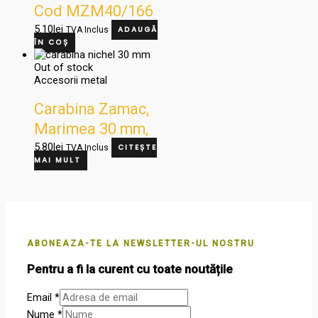
Cod MZM40/166
5.10
lei
TVA Inclus
ADAUGĂ
ÎN COȘ
Out of stock
Accesorii metal
Carabina Zamac,
Marimea 30 mm,
Culoare Nichel,
5.80
lei
TVA Inclus
CITEȘTE
MAI MULT
Cod 27144
ABONEAZA-TE LA NEWSLETTER-UL NOSTRU
Pentru a fi la curent cu toate noutățile
Email
*
Nume
*