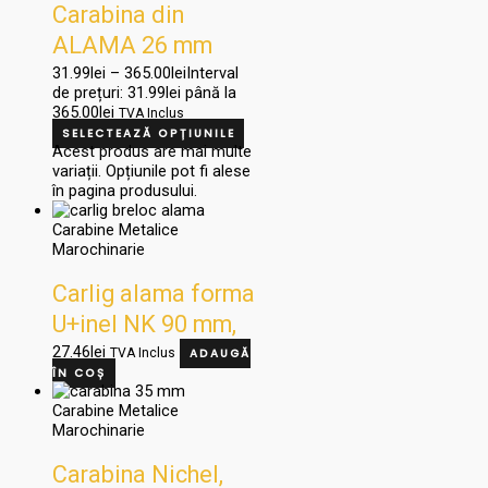
Carabina din
ALAMA 26 mm
31.99
lei
–
365.00
lei
Interval
de prețuri: 31.99lei până la
365.00lei
TVA Inclus
SELECTEAZĂ OPȚIUNILE
Acest produs are mai multe
variații. Opțiunile pot fi alese
în pagina produsului.
Carabine Metalice
Marochinarie
Carlig alama forma
U+inel NK 90 mm,
Cod CH18
27.46
lei
TVA Inclus
ADAUGĂ
ÎN COȘ
Carabine Metalice
Marochinarie
Carabina Nichel,