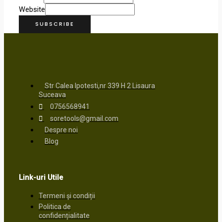
Website
SUBSCRIBE
Str Calea Ipotesti,nr 339 H 2 Lisaura
Suceava
0756568941
soretools@gmail.com
Despre noi
Blog
Link-uri Utile
Termeni și condiții
Politica de
confidențialitate