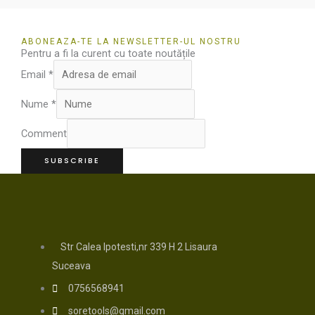
ABONEAZA-TE LA NEWSLETTER-UL NOSTRU
Pentru a fi la curent cu toate noutățile
Email
*
Nume
*
Comment
SUBSCRIBE
Str Calea Ipotesti,nr 339 H 2 Lisaura
Suceava
0756568941
soretools@gmail.com