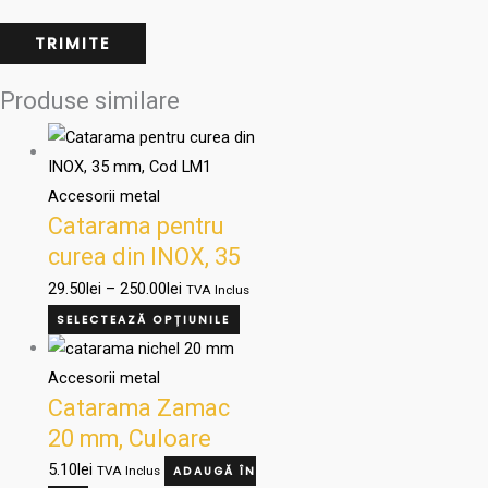
Produse similare
Accesorii metal
Catarama pentru
curea din INOX, 35
mm, Cod LM1
29.50
lei
–
250.00
lei
TVA Inclus
SELECTEAZĂ OPȚIUNILE
Accesorii metal
Catarama Zamac
20 mm, Culoare
NIKEL , Cod 26886
5.10
lei
TVA Inclus
ADAUGĂ ÎN