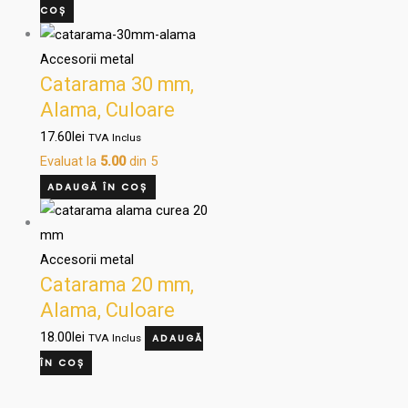
COȘ
Accesorii metal
Catarama 30 mm,
Alama, Culoare
OTTONE, 222/30
17.60
lei
TVA Inclus
Evaluat la
5.00
din 5
ADAUGĂ ÎN COȘ
Accesorii metal
Catarama 20 mm,
Alama, Culoare
OTTONE, 27610
18.00
lei
TVA Inclus
ADAUGĂ
ÎN COȘ