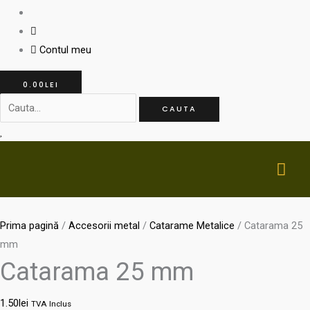
Contul meu
0.00
LEI
CAUTA
MA
ME
Prima pagină
/
Accesorii metal
/
Catarame Metalice
/ Catarama 25
mm
Catarama 25 mm
1.50
lei
TVA Inclus